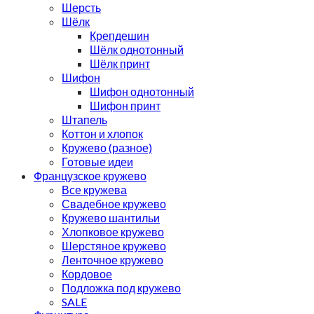
Шерсть
Шёлк
Крепдешин
Шёлк однотонный
Шёлк принт
Шифон
Шифон однотонный
Шифон принт
Штапель
Коттон и хлопок
Кружево (разное)
Готовые идеи
Французское кружево
Все кружева
Свадебное кружево
Кружево шантильи
Хлопковое кружево
Шерстяное кружево
Ленточное кружево
Кордовое
Подложка под кружево
SALE