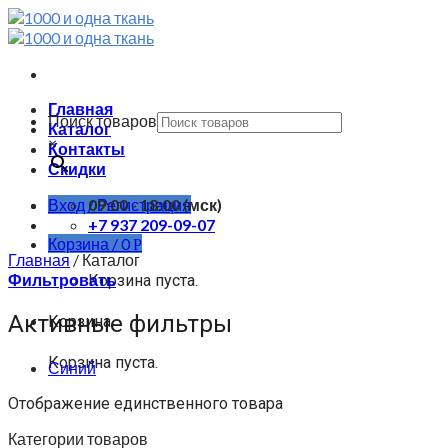
Skip
to
content
Главная
Поиск товаров
Каталог
×
Контакты
Скидки
Вход / Регистрация
09:00 - 18:00 (мск)
+7 937 209-09-07
Корзина /
0
Р
Главная
/
Каталог
Фильтровать
Корзина пуста.
Активные фильтры
Корзина
Корзина пуста.
Синий
Отображение единственного товара
Категории товаров