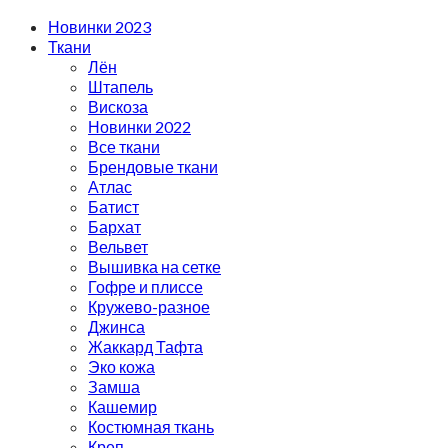
Новинки 2023
Ткани
Лён
Штапель
Вискоза
Новинки 2022
Все ткани
Брендовые ткани
Атлас
Батист
Бархат
Вельвет
Вышивка на сетке
Гофре и плиссе
Кружево-разное
Джинса
Жаккард Тафта
Эко кожа
Замша
Кашемир
Костюмная ткань
Креп