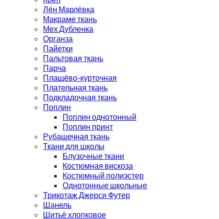
Лён Марлёвка
Макраме ткань
Мех Дубленка
Органза
Пайетки
Пальтовая ткань
Парча
Плащёво-курточная
Плательная ткань
Подкладочная ткань
Поплин
Поплин однотонный
Поплин принт
Рубашечная ткань
Ткани для школы
Блузочные ткани
Костюмная вискоза
Костюмный полиэстер
Однотонные школьные
Трикотаж Джерси Футер
Шанель
Шитьё хлопковое