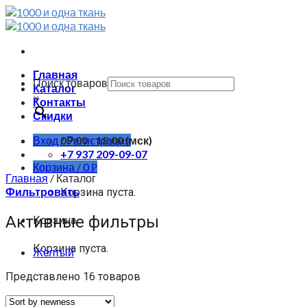
Skip
to
content
Главная
Поиск товаров
Каталог
×
Контакты
Скидки
Вход / Регистрация
09:00 - 18:00 (мск)
+7 937 209-09-07
Корзина /
0
Р
Главная
/
Каталог
Фильтровать
Корзина пуста.
Активные фильтры
Корзина
Корзина пуста.
Желтый
Представлено 16 товаров