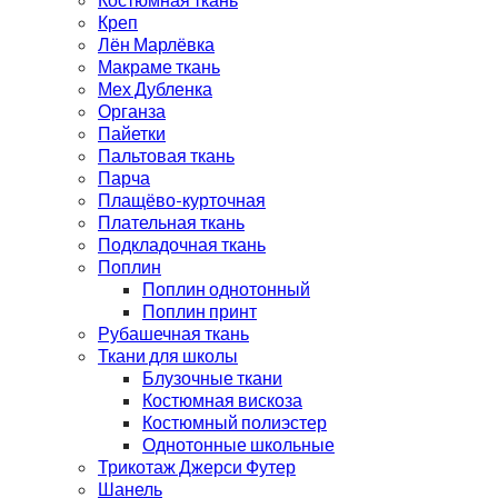
Креп
Лён Марлёвка
Макраме ткань
Мех Дубленка
Органза
Пайетки
Пальтовая ткань
Парча
Плащёво-курточная
Плательная ткань
Подкладочная ткань
Поплин
Поплин однотонный
Поплин принт
Рубашечная ткань
Ткани для школы
Блузочные ткани
Костюмная вискоза
Костюмный полиэстер
Однотонные школьные
Трикотаж Джерси Футер
Шанель