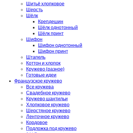
Шитьё хлопковое
Шерсть
Шёлк
Крепдешин
Шёлк однотонный
Шёлк принт
Шифон
Шифон однотонный
Шифон принт
Штапель
Коттон и хлопок
Кружево (разное)
Готовые идеи
Французское кружево
Все кружева
Свадебное кружево
Кружево шантильи
Хлопковое кружево
Шерстяное кружево
Ленточное кружево
Кордовое
Подложка под кружево