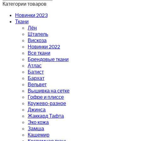
Категории товаров
Новинки 2023
Ткани
Лён
Штапель
Вискоза
Новинки 2022
Все ткани
Брендовые ткани
Атлас
Батист
Бархат
Вельвет
Вышивка на сетке
Гофре и плиссе
Кружево-разное
Джинса
Жаккард Тафта
Эко кожа
Замша
Кашемир
Костюмная ткань