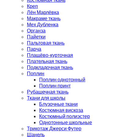
Креп
Лён Марлёвка
Макраме ткань
Мех Дубленка
Органза
Пайетки
Пальтовая ткань
Парча
Плащёво-курточная
Плательная ткань
Подкладочная ткань
Поплин
Поплин однотонный
Поплин принт
Рубашечная ткань
Ткани для школы
Блузочные ткани
Костюмная вискоза
Костюмный полиэстер
Однотонные школьные
Трикотаж Джерси Футер
Шанель