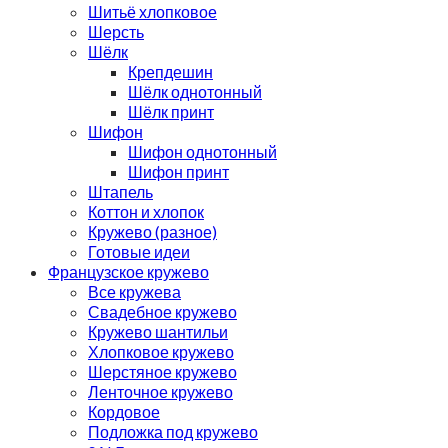
Шитьё хлопковое
Шерсть
Шёлк
Крепдешин
Шёлк однотонный
Шёлк принт
Шифон
Шифон однотонный
Шифон принт
Штапель
Коттон и хлопок
Кружево (разное)
Готовые идеи
Французское кружево
Все кружева
Свадебное кружево
Кружево шантильи
Хлопковое кружево
Шерстяное кружево
Ленточное кружево
Кордовое
Подложка под кружево