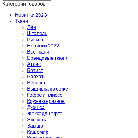
Категории товаров
Новинки 2023
Ткани
Лён
Штапель
Вискоза
Новинки 2022
Все ткани
Брендовые ткани
Атлас
Батист
Бархат
Вельвет
Вышивка на сетке
Гофре и плиссе
Кружево-разное
Джинса
Жаккард Тафта
Эко кожа
Замша
Кашемир
Костюмная ткань