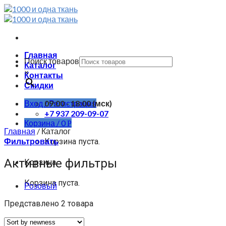
Skip
to
content
Главная
Поиск товаров
Каталог
×
Контакты
Скидки
Вход / Регистрация
09:00 - 18:00 (мск)
+7 937 209-09-07
Корзина /
0
Р
Главная
/
Каталог
Фильтровать
Корзина пуста.
Активные фильтры
Корзина
Корзина пуста.
Розовый
Представлено 2 товара