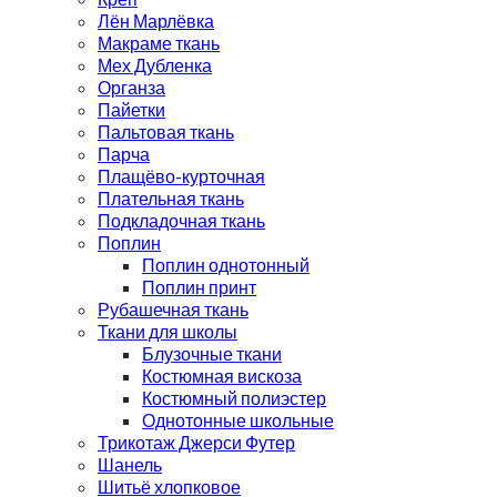
Лён Марлёвка
Макраме ткань
Мех Дубленка
Органза
Пайетки
Пальтовая ткань
Парча
Плащёво-курточная
Плательная ткань
Подкладочная ткань
Поплин
Поплин однотонный
Поплин принт
Рубашечная ткань
Ткани для школы
Блузочные ткани
Костюмная вискоза
Костюмный полиэстер
Однотонные школьные
Трикотаж Джерси Футер
Шанель
Шитьё хлопковое