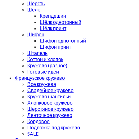
Шерсть
Шёлк
Крепдешин
Шёлк однотонный
Шёлк принт
Шифон
Шифон однотонный
Шифон принт
Штапель
Коттон и хлопок
Кружево (разное)
Готовые идеи
Французское кружево
Все кружева
Свадебное кружево
Кружево шантильи
Хлопковое кружево
Шерстяное кружево
Ленточное кружево
Кордовое
Подложка под кружево
SALE