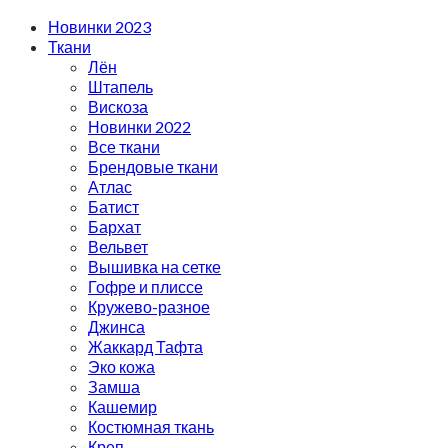
Новинки 2023
Ткани
Лён
Штапель
Вискоза
Новинки 2022
Все ткани
Брендовые ткани
Атлас
Батист
Бархат
Вельвет
Вышивка на сетке
Гофре и плиссе
Кружево-разное
Джинса
Жаккард Тафта
Эко кожа
Замша
Кашемир
Костюмная ткань
Креп