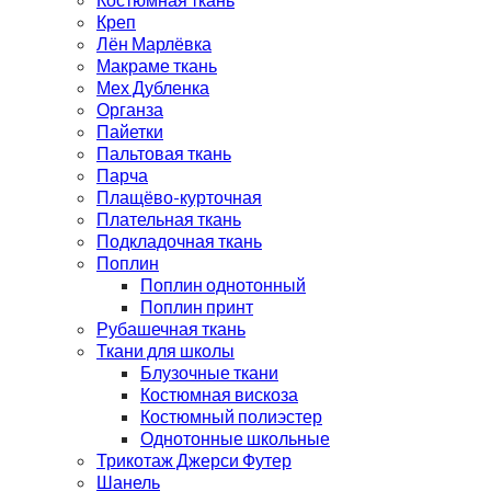
Креп
Лён Марлёвка
Макраме ткань
Мех Дубленка
Органза
Пайетки
Пальтовая ткань
Парча
Плащёво-курточная
Плательная ткань
Подкладочная ткань
Поплин
Поплин однотонный
Поплин принт
Рубашечная ткань
Ткани для школы
Блузочные ткани
Костюмная вискоза
Костюмный полиэстер
Однотонные школьные
Трикотаж Джерси Футер
Шанель