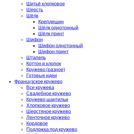
Шитьё хлопковое
Шерсть
Шёлк
Крепдешин
Шёлк однотонный
Шёлк принт
Шифон
Шифон однотонный
Шифон принт
Штапель
Коттон и хлопок
Кружево (разное)
Готовые идеи
Французское кружево
Все кружева
Свадебное кружево
Кружево шантильи
Хлопковое кружево
Шерстяное кружево
Ленточное кружево
Кордовое
Подложка под кружево