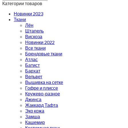
Категории товаров
Новинки 2023
Ткани
Лён
Штапель
Вискоза
Новинки 2022
Все ткани
Брендовые ткани
Атлас
Батист
Бархат
Вельвет
Вышивка на сетке
Гофре и плиссе
Кружево-разное
Джинса
Жаккард Тафта
Эко кожа
Замша
Кашемир
Костюмная ткань