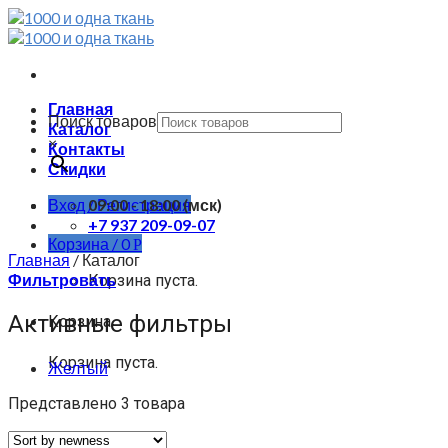
Skip
to
content
Главная
Поиск товаров
Каталог
×
Контакты
Скидки
Вход / Регистрация
09:00 - 18:00 (мск)
+7 937 209-09-07
Корзина /
0
Р
Главная
/
Каталог
Фильтровать
Корзина пуста.
Активные фильтры
Корзина
Корзина пуста.
Желтый
Представлено 3 товара