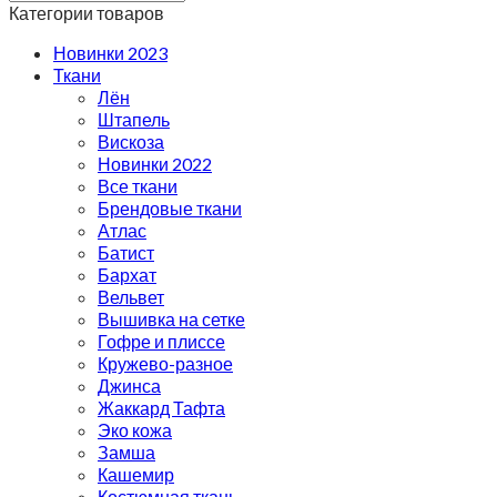
Категории товаров
Новинки 2023
Ткани
Лён
Штапель
Вискоза
Новинки 2022
Все ткани
Брендовые ткани
Атлас
Батист
Бархат
Вельвет
Вышивка на сетке
Гофре и плиссе
Кружево-разное
Джинса
Жаккард Тафта
Эко кожа
Замша
Кашемир
Костюмная ткань