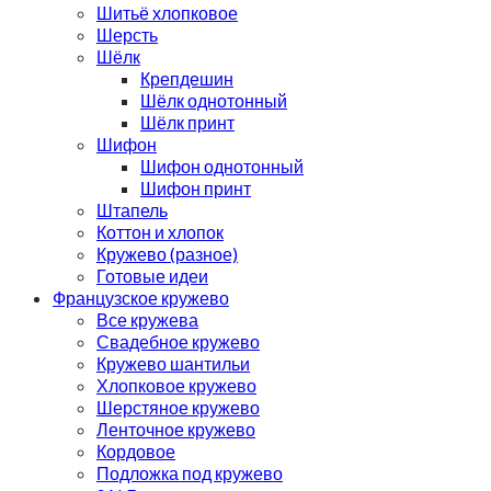
Шитьё хлопковое
Шерсть
Шёлк
Крепдешин
Шёлк однотонный
Шёлк принт
Шифон
Шифон однотонный
Шифон принт
Штапель
Коттон и хлопок
Кружево (разное)
Готовые идеи
Французское кружево
Все кружева
Свадебное кружево
Кружево шантильи
Хлопковое кружево
Шерстяное кружево
Ленточное кружево
Кордовое
Подложка под кружево