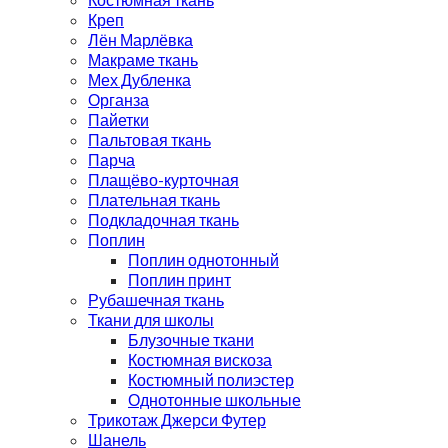
Креп
Лён Марлёвка
Макраме ткань
Мех Дубленка
Органза
Пайетки
Пальтовая ткань
Парча
Плащёво-курточная
Плательная ткань
Подкладочная ткань
Поплин
Поплин однотонный
Поплин принт
Рубашечная ткань
Ткани для школы
Блузочные ткани
Костюмная вискоза
Костюмный полиэстер
Однотонные школьные
Трикотаж Джерси Футер
Шанель