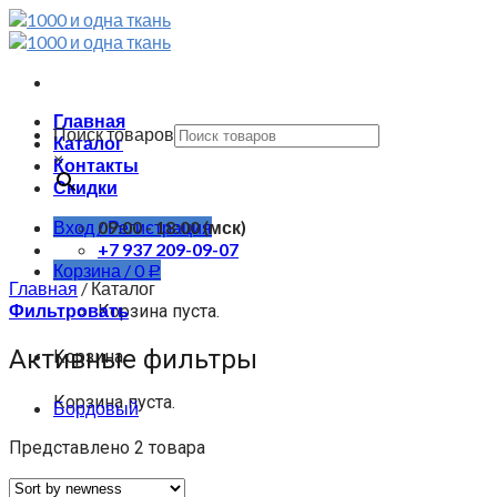
Skip
to
content
Главная
Поиск товаров
Каталог
×
Контакты
Скидки
Вход / Регистрация
09:00 - 18:00 (мск)
+7 937 209-09-07
Корзина /
0
Р
Главная
/
Каталог
Фильтровать
Корзина пуста.
Активные фильтры
Корзина
Корзина пуста.
Бордовый
Представлено 2 товара