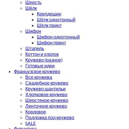
Шерсть
Шёлк
Крепдешин
Шёлк однотонный
Шёлк принт
Шифон
Шифон однотонный
Шифон принт
Штапель
Коттон и хлопок
Кружево (разное)
Готовые идеи
Французское кружево
Все кружева
Свадебное кружево
Кружево шантильи
Хлопковое кружево
Шерстяное кружево
Ленточное кружево
Кордовое
Подложка под кружево
SALE
Фурнитура