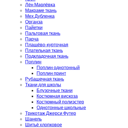
Лён Марлёвка
Макраме ткань
Мех Дубленка
Органза
Пайетки
Пальтовая ткань
Парча
Плащёво-курточная
Плательная ткань
Подкладочная ткань
Поплин
Поплин однотонный
Поплин принт
Рубашечная ткань
Ткани для школы
Блузочные ткани
Костюмная вискоза
Костюмный полиэстер
Однотонные школьные
Трикотаж Джерси Футер
Шанель
Шитьё хлопковое