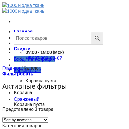
Skip
to
content
Главная
Каталог
Контакты
Скидки
09:00 - 18:00 (мск)
+7 937 209-09-07
Вход / Регистрация
Главная
/
Каталог
Корзина /
0
Р
Фильтровать
Корзина пуста.
Активные фильтры
Корзина
Оранжевый
Корзина пуста.
Представлено 3 товара
Категории товаров