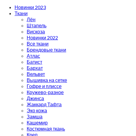
Новинки 2023
Ткани
Лён
Штапель
Вискоза
Новинки 2022
Все ткани
Брендовые ткани
Атлас
Батист
Бархат
Вельвет
Вышивка на сетке
Гофре и плиссе
Кружево-разное
Джинса
Жаккард Тафта
Эко кожа
Замша
Кашемир
Костюмная ткань
Креп