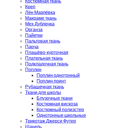
Костюмная ткань
Креп
Лён Марлёвка
Макраме ткань
Мех Дубленка
Органза
Пайетки
Пальтовая ткань
Парча
Плащёво-курточная
Плательная ткань
Подкладочная ткань
Поплин
Поплин однотонный
Поплин принт
Рубашечная ткань
Ткани для школы
Блузочные ткани
Костюмная вискоза
Костюмный полиэстер
Однотонные школьные
Трикотаж Джерси Футер
Шанель