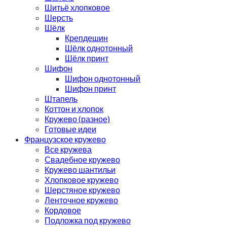
Шитьё хлопковое
Шерсть
Шёлк
Крепдешин
Шёлк однотонный
Шёлк принт
Шифон
Шифон однотонный
Шифон принт
Штапель
Коттон и хлопок
Кружево (разное)
Готовые идеи
Французское кружево
Все кружева
Свадебное кружево
Кружево шантильи
Хлопковое кружево
Шерстяное кружево
Ленточное кружево
Кордовое
Подложка под кружево