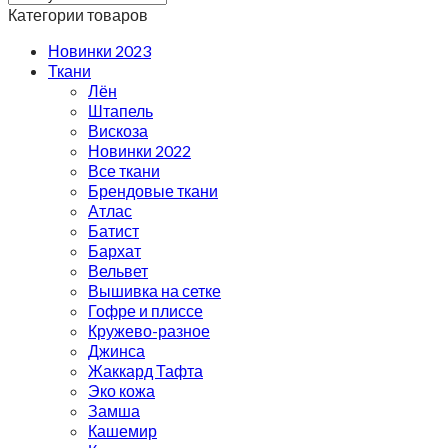
Категории товаров
Новинки 2023
Ткани
Лён
Штапель
Вискоза
Новинки 2022
Все ткани
Брендовые ткани
Атлас
Батист
Бархат
Вельвет
Вышивка на сетке
Гофре и плиссе
Кружево-разное
Джинса
Жаккард Тафта
Эко кожа
Замша
Кашемир