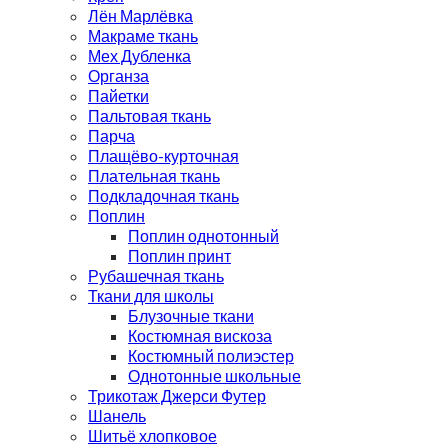
Лён Марлёвка
Макраме ткань
Мех Дубленка
Органза
Пайетки
Пальтовая ткань
Парча
Плащёво-курточная
Плательная ткань
Подкладочная ткань
Поплин
Поплин однотонный
Поплин принт
Рубашечная ткань
Ткани для школы
Блузочные ткани
Костюмная вискоза
Костюмный полиэстер
Однотонные школьные
Трикотаж Джерси Футер
Шанель
Шитьё хлопковое