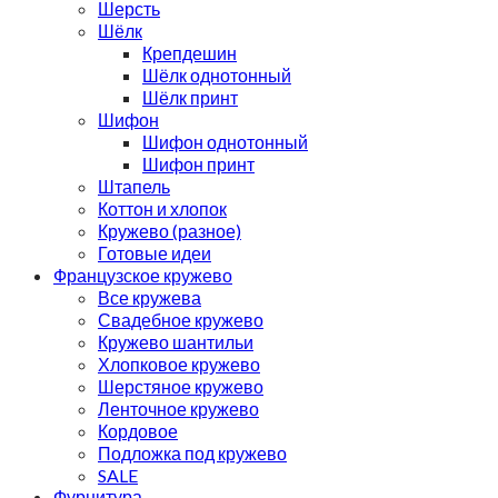
Шерсть
Шёлк
Крепдешин
Шёлк однотонный
Шёлк принт
Шифон
Шифон однотонный
Шифон принт
Штапель
Коттон и хлопок
Кружево (разное)
Готовые идеи
Французское кружево
Все кружева
Свадебное кружево
Кружево шантильи
Хлопковое кружево
Шерстяное кружево
Ленточное кружево
Кордовое
Подложка под кружево
SALE
Фурнитура