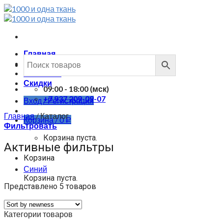
Skip
to
content
Главная
Каталог
Контакты
Скидки
09:00 - 18:00 (мск)
+7 937 209-09-07
Вход / Регистрация
Главная
/
Каталог
Корзина /
0
Р
Фильтровать
Корзина пуста.
Активные фильтры
Корзина
Синий
Корзина пуста.
Представлено 5 товаров
Категории товаров