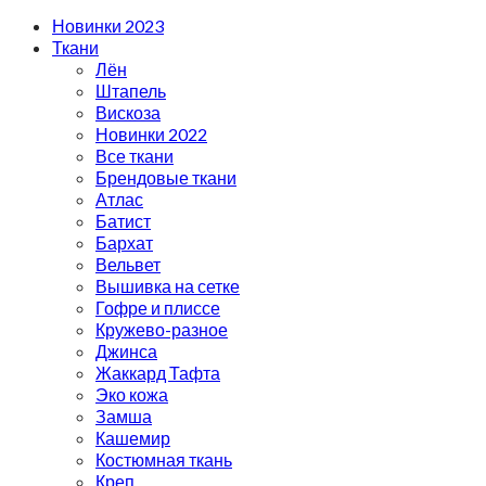
Новинки 2023
Ткани
Лён
Штапель
Вискоза
Новинки 2022
Все ткани
Брендовые ткани
Атлас
Батист
Бархат
Вельвет
Вышивка на сетке
Гофре и плиссе
Кружево-разное
Джинса
Жаккард Тафта
Эко кожа
Замша
Кашемир
Костюмная ткань
Креп