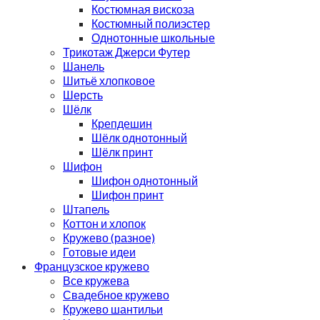
Костюмная вискоза
Костюмный полиэстер
Однотонные школьные
Трикотаж Джерси Футер
Шанель
Шитьё хлопковое
Шерсть
Шёлк
Крепдешин
Шёлк однотонный
Шёлк принт
Шифон
Шифон однотонный
Шифон принт
Штапель
Коттон и хлопок
Кружево (разное)
Готовые идеи
Французское кружево
Все кружева
Свадебное кружево
Кружево шантильи