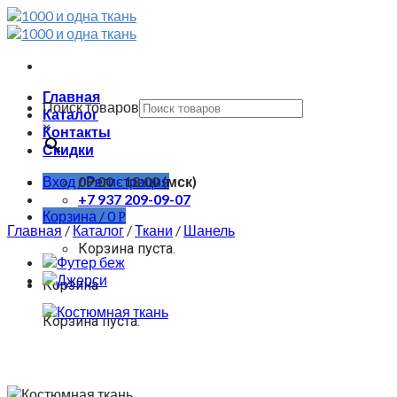
Skip
to
content
Главная
Поиск товаров
Каталог
×
Контакты
Скидки
Вход / Регистрация
09:00 - 18:00 (мск)
+7 937 209-09-07
Корзина /
0
Р
Главная
/
Каталог
/
Ткани
/
Шанель
Корзина пуста.
Корзина
Корзина пуста.