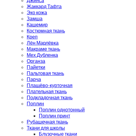
Джинса
Жаккард Тафта
Эко кожа
Замша
Кашемир
Костюмная ткань
Креп
Лён Марлёвка
Макраме ткань
Мех Дубленка
Органза
Пайетки
Пальтовая ткань
Парча
Плащёво-курточная
Плательная ткань
Подкладочная ткань
Поплин
Поплин однотонный
Поплин принт
Рубашечная ткань
Ткани для школы
Блузочные ткани