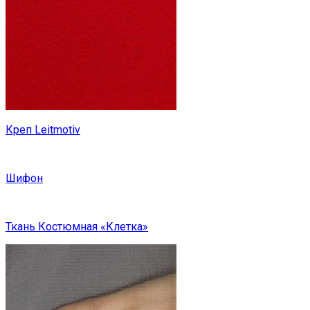
Креп Leitmotiv
Шифон
Ткань Костюмная «Клетка»