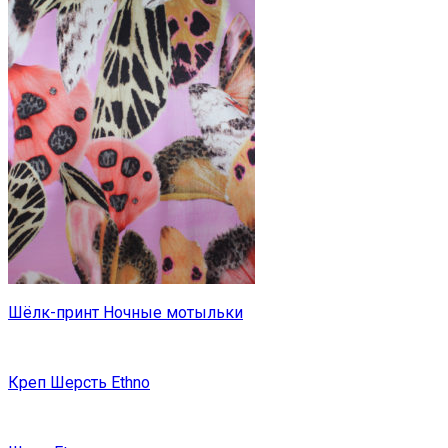
Шёлк-принт Ночные мотыльки
Креп Шерсть Ethno