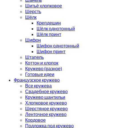
Шитьё хлопковое
Шерсть
Шёлк
Крепдешин
Шёлк однотонный
Шёлк принт
Шифон
Шифон однотонный
Шифон принт
Штапель
Коттон и хлопок
Кружево (разное)
Готовые идеи
Французское кружево
Все кружева
Свадебное кружево
Кружево шантильи
Хлопковое кружево
Шерстяное кружево
Ленточное кружево
Кордовое
Подложка под кружево