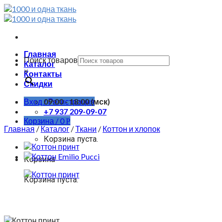
Skip
to
content
Главная
Поиск товаров
Каталог
×
Контакты
Скидки
Вход / Регистрация
09:00 - 18:00 (мск)
+7 937 209-09-07
Корзина /
0
Р
Главная
/
Каталог
/
Ткани
/
Коттон и хлопок
Корзина пуста.
Корзина
Корзина пуста.