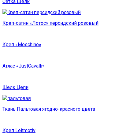
Сетка Шелк
Креп-сатин «Лотос» персидский розовый
Креп «Moschino»
Атлас «JustCavalli»
Шелк Цепи
Ткань Пальтовая ягодно-красного цвета
Креп Leitmotiv