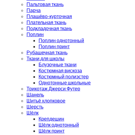
Пальтовая ткань
Парча
Плащёво-курточная
Плательная ткань
Подкладочная ткань
Поплин
Поплин однотонный
Поплин принт
Рубашечная ткань
Ткани для школы
Блузочные ткани
Костюмная вискоза
Костюмный полиэстер
Однотонные школьные
Трикотаж Джерси Футер
Шанель
Шитьё хлопковое
Шерсть
Шёлк
Крепдешин
Шёлк однотонный
Шёлк принт