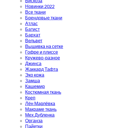
Вискоза
Новинки 2022
Все ткани
Брендовые ткани
Атлас
Батист
Бархат
Вельвет
Вышивка на сетке
Гофре и плиссе
Кружево-разное
Джинса
Жаккард Тафта
Эко кожа
Замша
Кашемир
Костюмная ткань
Креп
Лён Марлёвка
Макраме ткань
Мех Дубленка
Органза
Пайетки