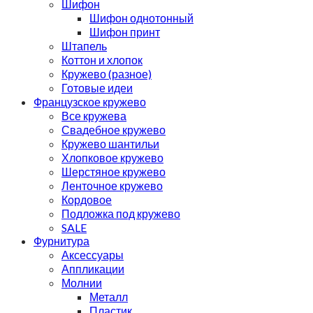
Шифон
Шифон однотонный
Шифон принт
Штапель
Коттон и хлопок
Кружево (разное)
Готовые идеи
Французское кружево
Все кружева
Свадебное кружево
Кружево шантильи
Хлопковое кружево
Шерстяное кружево
Ленточное кружево
Кордовое
Подложка под кружево
SALE
Фурнитура
Аксессуары
Аппликации
Молнии
Металл
Пластик