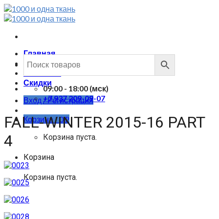
Skip
to
content
Главная
Каталог
Контакты
Скидки
09:00 - 18:00 (мск)
+7 937 209-09-07
Вход / Регистрация
FALL-WINTER 2015-16 PART
Корзина /
0
Р
4
Корзина пуста.
Корзина
Корзина пуста.