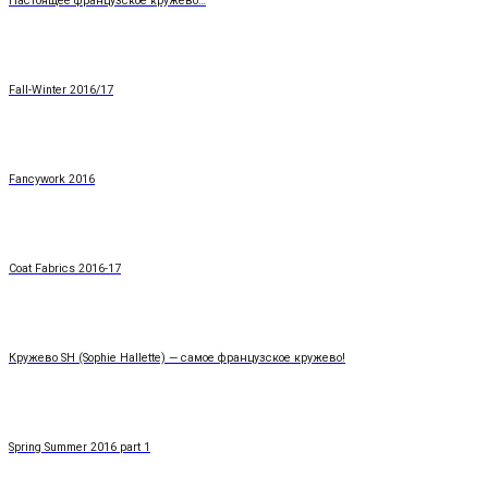
Настоящее французское кружево…
Fall-Winter 2016/17
Fancywork 2016
Coat Fabrics 2016-17
Кружево SH (Sophie Hallette) — самое французское кружево!
Spring Summer 2016 part 1