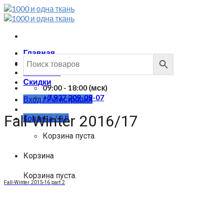
Skip
to
content
Главная
Каталог
Контакты
Скидки
09:00 - 18:00 (мск)
+7 937 209-09-07
Вход / Регистрация
Fall-Winter 2016/17
Корзина /
0
Р
Корзина пуста.
Корзина
Корзина пуста.
Fall-Winter 2015-16 part 2