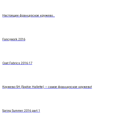
Настоящее французское кружево…
Fancywork 2016
Coat Fabrics 2016-17
Кружево SH (Sophie Hallette) — самое французское кружево!
Spring Summer 2016 part 1