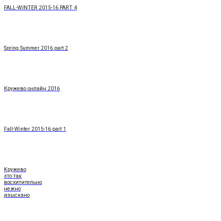
FALL-WINTER 2015-16 PART 4
Spring Summer 2016 part 2
Кружево онлайн 2016
Fall-Winter 2015-16 part 1
Kружево
это так
восхитительно
нежно
изыскано