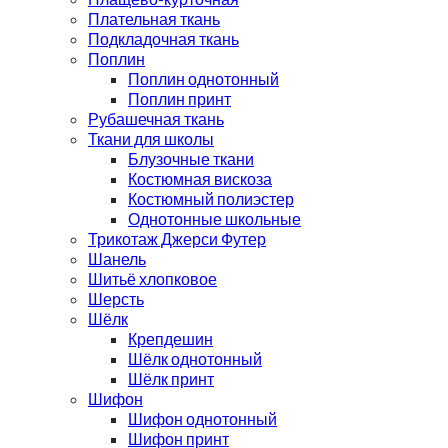
Плательная ткань
Подкладочная ткань
Поплин
Поплин однотонный
Поплин принт
Рубашечная ткань
Ткани для школы
Блузочные ткани
Костюмная вискоза
Костюмный полиэстер
Однотонные школьные
Трикотаж Джерси Футер
Шанель
Шитьё хлопковое
Шерсть
Шёлк
Крепдешин
Шёлк однотонный
Шёлк принт
Шифон
Шифон однотонный
Шифон принт