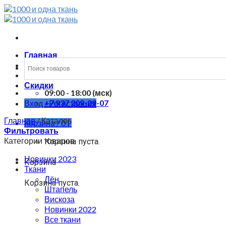
Skip
to
content
Главная
Каталог
Контакты
Скидки
09:00 - 18:00 (мск)
+7 937 209-09-07
Вход / Регистрация
Главная
/
Каталог
Корзина /
0
Р
Фильтровать
Категории товаров
Корзина пуста.
Новинки 2023
Корзина
Ткани
Лён
Корзина пуста.
Штапель
Вискоза
Новинки 2022
Все ткани