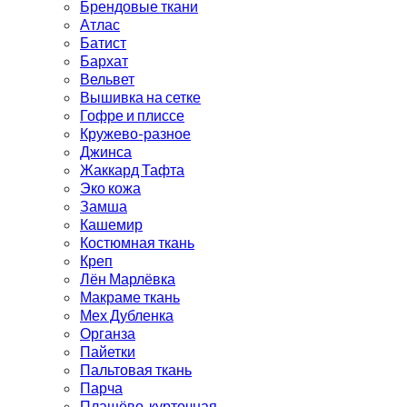
Брендовые ткани
Атлас
Батист
Бархат
Вельвет
Вышивка на сетке
Гофре и плиссе
Кружево-разное
Джинса
Жаккард Тафта
Эко кожа
Замша
Кашемир
Костюмная ткань
Креп
Лён Марлёвка
Макраме ткань
Мех Дубленка
Органза
Пайетки
Пальтовая ткань
Парча
Плащёво-курточная