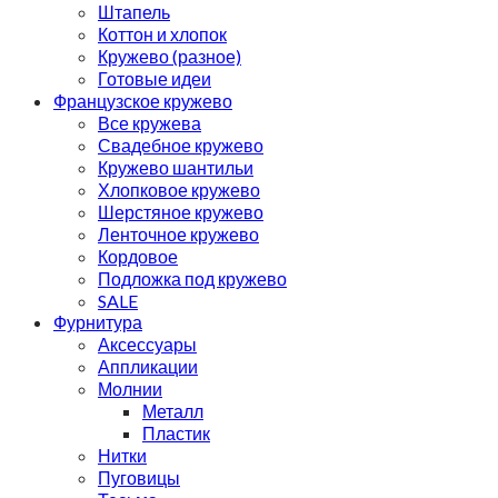
Штапель
Коттон и хлопок
Кружево (разное)
Готовые идеи
Французское кружево
Все кружева
Свадебное кружево
Кружево шантильи
Хлопковое кружево
Шерстяное кружево
Ленточное кружево
Кордовое
Подложка под кружево
SALE
Фурнитура
Аксессуары
Аппликации
Молнии
Металл
Пластик
Нитки
Пуговицы