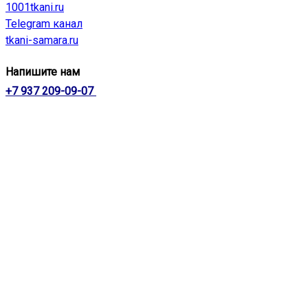
1001tkani.ru
Telegram канал
tkani-samara.ru
Напишите нам
+7 937 209-09-07