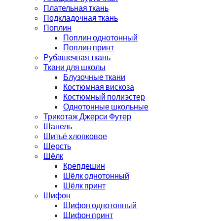
Плательная ткань
Подкладочная ткань
Поплин
Поплин однотонный
Поплин принт
Рубашечная ткань
Ткани для школы
Блузочные ткани
Костюмная вискоза
Костюмный полиэстер
Однотонные школьные
Трикотаж Джерси Футер
Шанель
Шитьё хлопковое
Шерсть
Шёлк
Крепдешин
Шёлк однотонный
Шёлк принт
Шифон
Шифон однотонный
Шифон принт