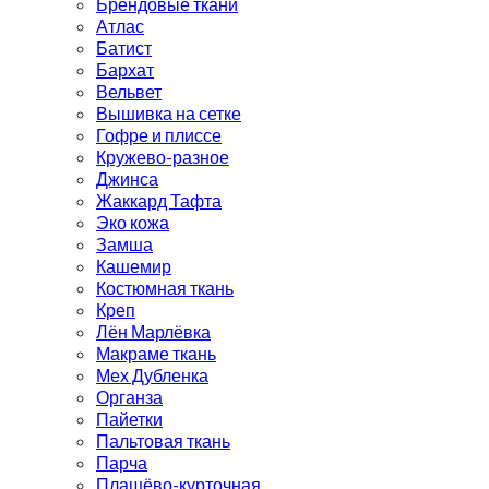
Брендовые ткани
Атлас
Батист
Бархат
Вельвет
Вышивка на сетке
Гофре и плиссе
Кружево-разное
Джинса
Жаккард Тафта
Эко кожа
Замша
Кашемир
Костюмная ткань
Креп
Лён Марлёвка
Макраме ткань
Мех Дубленка
Органза
Пайетки
Пальтовая ткань
Парча
Плащёво-курточная