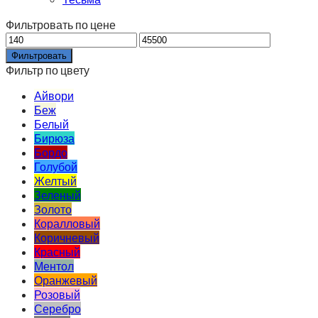
Фильтровать по цене
Фильтровать
Фильтр по цвету
Айвори
Беж
Белый
Бирюза
Бордо
Голубой
Желтый
Зеленый
Золото
Коралловый
Коричневый
Красный
Ментол
Оранжевый
Розовый
Серебро