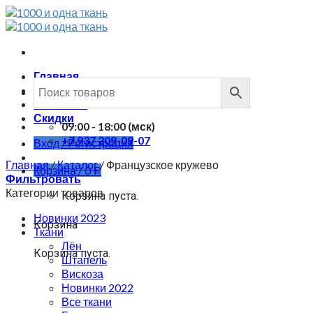
Skip
to
content
Главная
Каталог
Контакты
Скидки
09:00 - 18:00 (мск)
+7 937 209-09-07
Вход / Регистрация
Главная
/
Каталог
/
Французское кружево
Корзина /
0
Р
Фильтровать
Категории товаров
Корзина пуста.
Новинки 2023
Корзина
Ткани
Лён
Корзина пуста.
Штапель
Вискоза
Новинки 2022
Все ткани