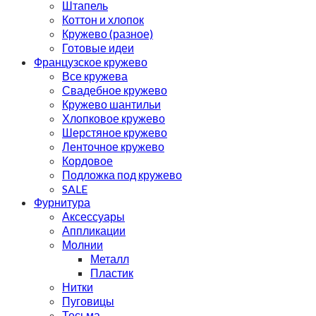
Штапель
Коттон и хлопок
Кружево (разное)
Готовые идеи
Французское кружево
Все кружева
Свадебное кружево
Кружево шантильи
Хлопковое кружево
Шерстяное кружево
Ленточное кружево
Кордовое
Подложка под кружево
SALE
Фурнитура
Аксессуары
Аппликации
Молнии
Металл
Пластик
Нитки
Пуговицы
Тесьма