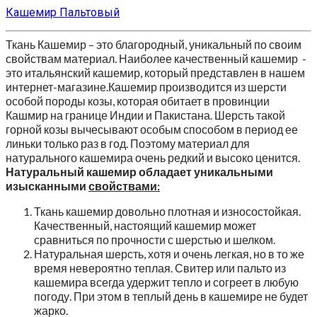
Кашемир Пальтовый
Ткань Кашемир – это благородный, уникальный по своим
свойствам материал. Наиболее качественный кашемир -
это итальянский кашемир, который представлен в нашем
интернет-магазине.Кашемир производится из шерсти
особой породы козы, которая обитает в провинции
Кашмир на границе Индии и Пакистана. Шерсть такой
горной козы вычесывают особым способом в период ее
линьки только раз в год. Поэтому материал для
натурального кашемира очень редкий и высоко ценится.
Натуральный кашемир обладает уникальными
изысканными
свойствами:
Ткань кашемир довольно плотная и износостойкая.
Качественный, настоящий кашемир может
сравниться по прочности с шерстью и шелком.
Натуральная шерсть, хотя и очень легкая, но в то же
время невероятно теплая. Свитер или пальто из
кашемира всегда удержит тепло и согреет в любую
погоду. При этом в теплый день в кашемире не будет
жарко.