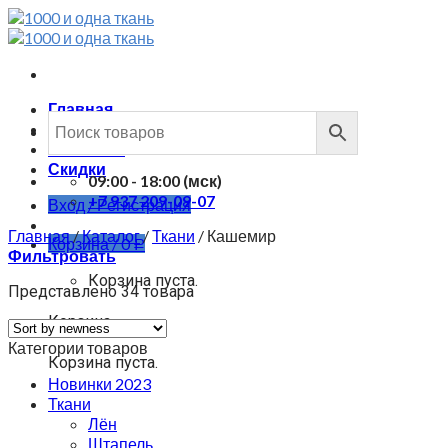
Skip
to
content
Главная
Каталог
Контакты
Скидки
09:00 - 18:00 (мск)
+7 937 209-09-07
Вход / Регистрация
Главная
/
Каталог
/
Ткани
/
Кашемир
Корзина /
0
Р
Фильтровать
Корзина пуста.
Представлено 34 товара
Корзина
Категории товаров
Корзина пуста.
Новинки 2023
Ткани
Лён
Штапель