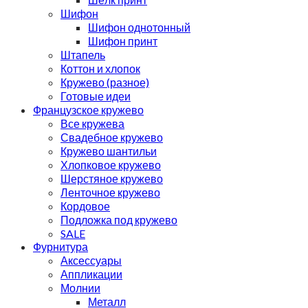
Шифон
Шифон однотонный
Шифон принт
Штапель
Коттон и хлопок
Кружево (разное)
Готовые идеи
Французское кружево
Все кружева
Свадебное кружево
Кружево шантильи
Хлопковое кружево
Шерстяное кружево
Ленточное кружево
Кордовое
Подложка под кружево
SALE
Фурнитура
Аксессуары
Аппликации
Молнии
Металл