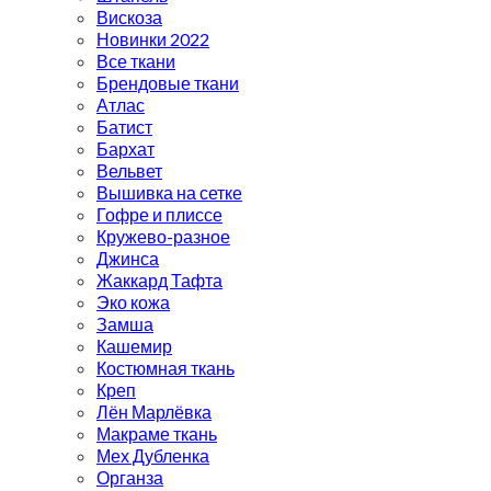
Вискоза
Новинки 2022
Все ткани
Брендовые ткани
Атлас
Батист
Бархат
Вельвет
Вышивка на сетке
Гофре и плиссе
Кружево-разное
Джинса
Жаккард Тафта
Эко кожа
Замша
Кашемир
Костюмная ткань
Креп
Лён Марлёвка
Макраме ткань
Мех Дубленка
Органза