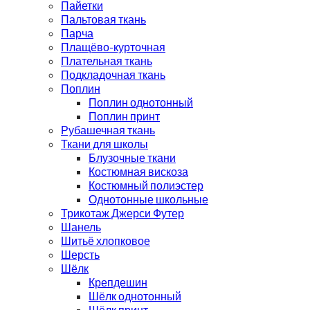
Пайетки
Пальтовая ткань
Парча
Плащёво-курточная
Плательная ткань
Подкладочная ткань
Поплин
Поплин однотонный
Поплин принт
Рубашечная ткань
Ткани для школы
Блузочные ткани
Костюмная вискоза
Костюмный полиэстер
Однотонные школьные
Трикотаж Джерси Футер
Шанель
Шитьё хлопковое
Шерсть
Шёлк
Крепдешин
Шёлк однотонный
Шёлк принт