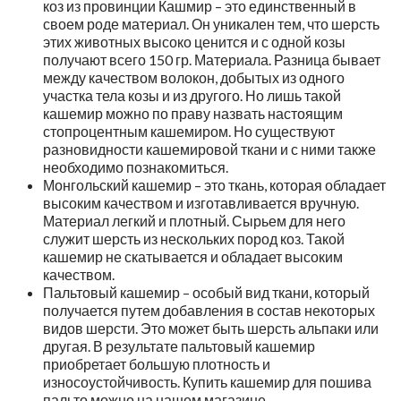
коз из провинции Кашмир – это единственный в
своем роде материал. Он уникален тем, что шерсть
этих животных высоко ценится и с одной козы
получают всего 150 гр. Материала. Разница бывает
между качеством волокон, добытых из одного
участка тела козы и из другого. Но лишь такой
кашемир можно по праву назвать настоящим
стопроцентным кашемиром. Но существуют
разновидности кашемировой ткани и с ними также
необходимо познакомиться.
Монгольский кашемир – это ткань, которая обладает
высоким качеством и изготавливается вручную.
Материал легкий и плотный. Сырьем для него
служит шерсть из нескольких пород коз. Такой
кашемир не скатывается и обладает высоким
качеством.
Пальтовый кашемир – особый вид ткани, который
получается путем добавления в состав некоторых
видов шерсти. Это может быть шерсть альпаки или
другая. В результате пальтовый кашемир
приобретает большую плотность и
износоустойчивость. Купить кашемир для пошива
пальто можно на нашем магазине.