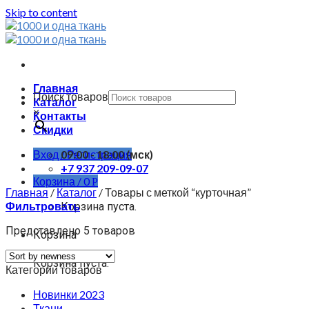
Skip to content
Главная
Поиск товаров
Каталог
×
Контакты
Скидки
Вход / Регистрация
09:00 - 18:00 (мск)
+7 937 209-09-07
Корзина /
0
Р
Главная
/
Каталог
/
Товары с меткой “курточная”
Фильтровать
Корзина пуста.
Представлено 5 товаров
Корзина
Корзина пуста.
Категории товаров
Новинки 2023
Ткани