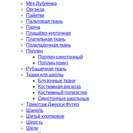
Мех Дубленка
Органза
Пайетки
Пальтовая ткань
Парча
Плащёво-курточная
Плательная ткань
Подкладочная ткань
Поплин
Поплин однотонный
Поплин принт
Рубашечная ткань
Ткани для школы
Блузочные ткани
Костюмная вискоза
Костюмный полиэстер
Однотонные школьные
Трикотаж Джерси Футер
Шанель
Шитьё хлопковое
Шерсть
Шёлк