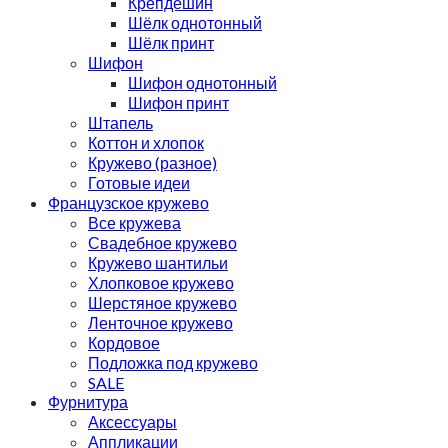
Крепдешин
Шёлк однотонный
Шёлк принт
Шифон
Шифон однотонный
Шифон принт
Штапель
Коттон и хлопок
Кружево (разное)
Готовые идеи
Французское кружево
Все кружева
Свадебное кружево
Кружево шантильи
Хлопковое кружево
Шерстяное кружево
Ленточное кружево
Кордовое
Подложка под кружево
SALE
Фурнитура
Аксессуары
Аппликации