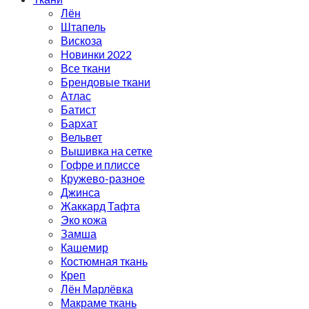
Лён
Штапель
Вискоза
Новинки 2022
Все ткани
Брендовые ткани
Атлас
Батист
Бархат
Вельвет
Вышивка на сетке
Гофре и плиссе
Кружево-разное
Джинса
Жаккард Тафта
Эко кожа
Замша
Кашемир
Костюмная ткань
Креп
Лён Марлёвка
Макраме ткань