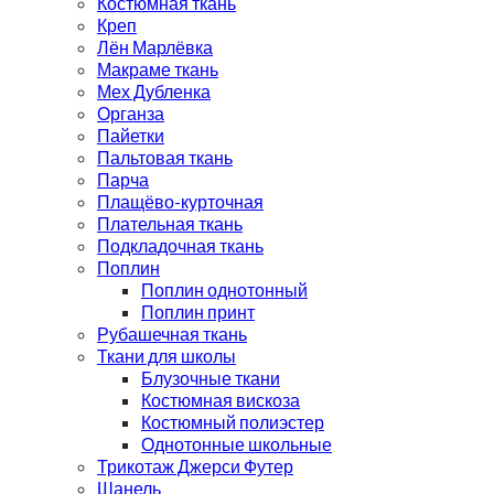
Костюмная ткань
Креп
Лён Марлёвка
Макраме ткань
Мех Дубленка
Органза
Пайетки
Пальтовая ткань
Парча
Плащёво-курточная
Плательная ткань
Подкладочная ткань
Поплин
Поплин однотонный
Поплин принт
Рубашечная ткань
Ткани для школы
Блузочные ткани
Костюмная вискоза
Костюмный полиэстер
Однотонные школьные
Трикотаж Джерси Футер
Шанель