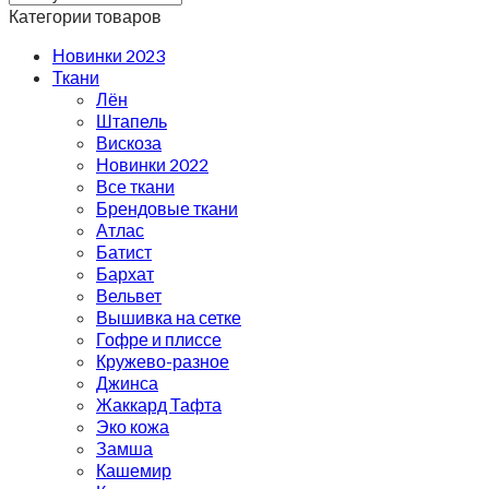
Категории товаров
Новинки 2023
Ткани
Лён
Штапель
Вискоза
Новинки 2022
Все ткани
Брендовые ткани
Атлас
Батист
Бархат
Вельвет
Вышивка на сетке
Гофре и плиссе
Кружево-разное
Джинса
Жаккард Тафта
Эко кожа
Замша
Кашемир