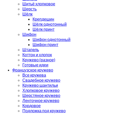
Шитьё хлопковое
Шерсть
Шёлк
Крепдешин
Шёлк однотонный
Шёлк принт
Шифон
Шифон однотонный
Шифон принт
Штапель
Коттон и хлопок
Кружево (разное)
Готовые идеи
Французское кружево
Все кружева
Свадебное кружево
Кружево шантильи
Хлопковое кружево
Шерстяное кружево
Ленточное кружево
Кордовое
Подложка под кружево