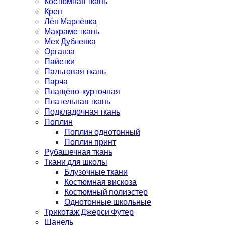
Костюмная ткань
Креп
Лён Марлёвка
Макраме ткань
Мех Дубленка
Органза
Пайетки
Пальтовая ткань
Парча
Плащёво-курточная
Плательная ткань
Подкладочная ткань
Поплин
Поплин однотонный
Поплин принт
Рубашечная ткань
Ткани для школы
Блузочные ткани
Костюмная вискоза
Костюмный полиэстер
Однотонные школьные
Трикотаж Джерси Футер
Шанель