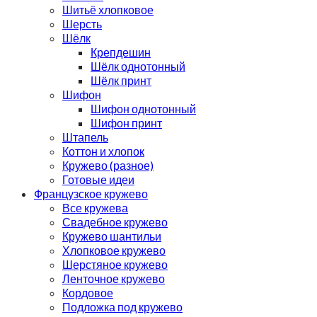
Шитьё хлопковое
Шерсть
Шёлк
Крепдешин
Шёлк однотонный
Шёлк принт
Шифон
Шифон однотонный
Шифон принт
Штапель
Коттон и хлопок
Кружево (разное)
Готовые идеи
Французское кружево
Все кружева
Свадебное кружево
Кружево шантильи
Хлопковое кружево
Шерстяное кружево
Ленточное кружево
Кордовое
Подложка под кружево