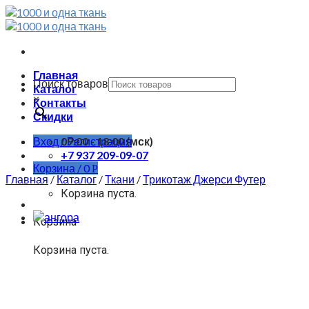
Skip
to
content
Главная
Поиск товаров
Каталог
×
Контакты
Скидки
Вход / Регистрация
09:00 - 18:00 (мск)
+7 937 209-09-07
Корзина /
0
Р
Главная
/
Каталог
/
Ткани
/
Трикотаж Джерси Футер
Корзина пуста.
Корзина
Корзина пуста.