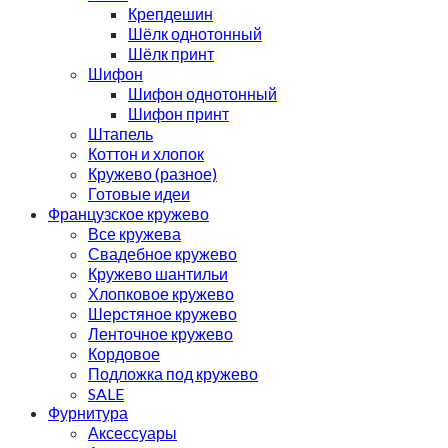
Крепдешин
Шёлк однотонный
Шёлк принт
Шифон
Шифон однотонный
Шифон принт
Штапель
Коттон и хлопок
Кружево (разное)
Готовые идеи
Французское кружево
Все кружева
Свадебное кружево
Кружево шантильи
Хлопковое кружево
Шерстяное кружево
Ленточное кружево
Кордовое
Подложка под кружево
SALE
Фурнитура
Аксессуары