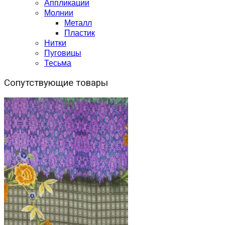
Аппликации
Молнии
Металл
Пластик
Нитки
Пуговицы
Тесьма
Сопутствующие товары