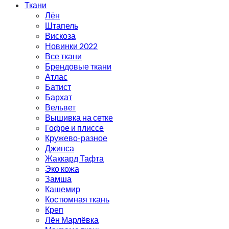
Ткани
Лён
Штапель
Вискоза
Новинки 2022
Все ткани
Брендовые ткани
Атлас
Батист
Бархат
Вельвет
Вышивка на сетке
Гофре и плиссе
Кружево-разное
Джинса
Жаккард Тафта
Эко кожа
Замша
Кашемир
Костюмная ткань
Креп
Лён Марлёвка