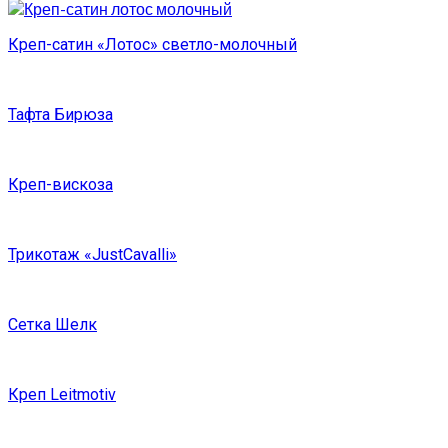
Креп-сатин «Лотос» светло-молочный
Тафта Бирюза
Креп-вискоза
Трикотаж «JustCavalli»
Сетка Шелк
Креп Leitmotiv