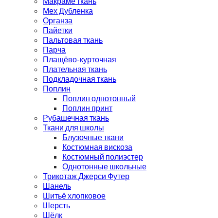
Макраме ткань
Мех Дубленка
Органза
Пайетки
Пальтовая ткань
Парча
Плащёво-курточная
Плательная ткань
Подкладочная ткань
Поплин
Поплин однотонный
Поплин принт
Рубашечная ткань
Ткани для школы
Блузочные ткани
Костюмная вискоза
Костюмный полиэстер
Однотонные школьные
Трикотаж Джерси Футер
Шанель
Шитьё хлопковое
Шерсть
Шёлк