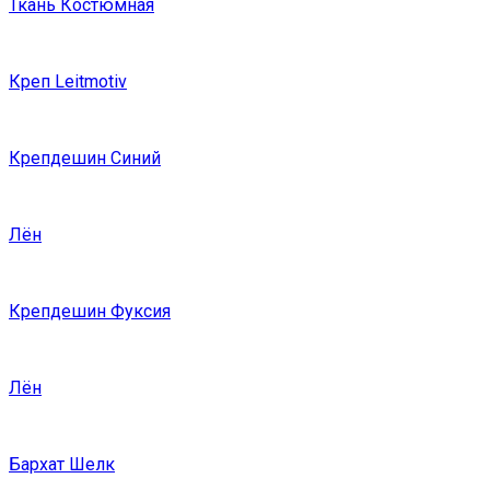
Ткань Костюмная
Креп Leitmotiv
Крепдешин Синий
Лён
Крепдешин Фуксия
Лён
Бархат Шелк