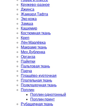
Кружево-разное
Джинса
Жаккард Тафта
Эко кожа
Замша
Кашемир
Костюмная ткань
Креп
Лён Марлёвка
Макраме ткань
Мех Дубленка
Органза
Пайетки
Пальтовая ткань
Парча
Плащёво-курточная
Плательная ткань
Подкладочная ткань
Поплин
Поплин однотонный
Поплин принт
Рубашечная ткань