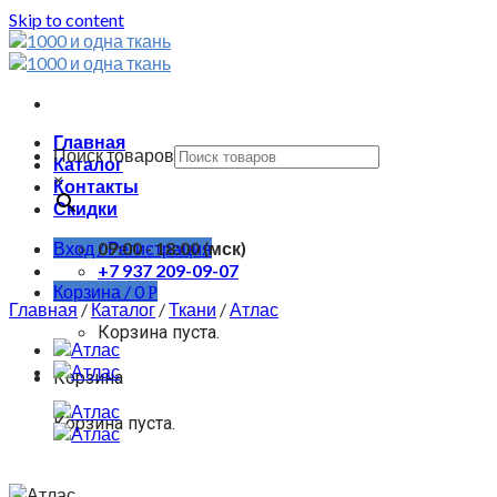
Skip to content
Главная
Поиск товаров
Каталог
×
Контакты
Скидки
Вход / Регистрация
09:00 - 18:00 (мск)
+7 937 209-09-07
Корзина /
0
Р
Главная
/
Каталог
/
Ткани
/
Атлас
Корзина пуста.
Корзина
Корзина пуста.