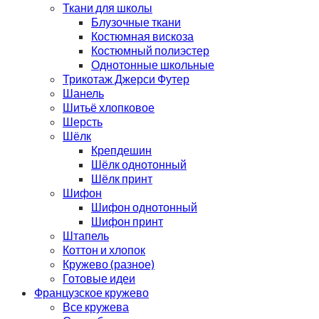
Ткани для школы
Блузочные ткани
Костюмная вискоза
Костюмный полиэстер
Однотонные школьные
Трикотаж Джерси Футер
Шанель
Шитьё хлопковое
Шерсть
Шёлк
Крепдешин
Шёлк однотонный
Шёлк принт
Шифон
Шифон однотонный
Шифон принт
Штапель
Коттон и хлопок
Кружево (разное)
Готовые идеи
Французское кружево
Все кружева