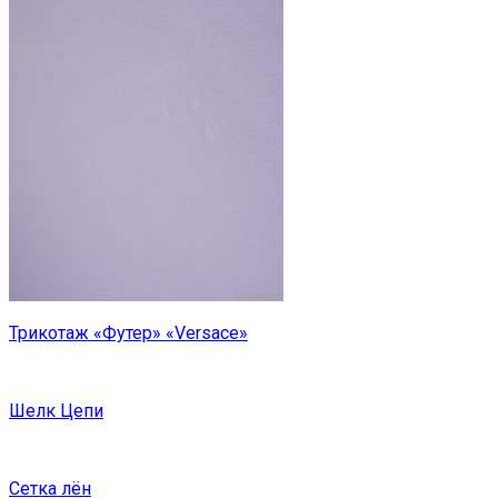
Трикотаж «Футер» «Versace»
Шелк Цепи
Сетка лён