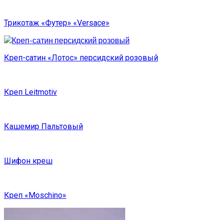
Трикотаж «Футер» «Versace»
Креп-сатин «Лотос» персидский розовый
Креп Leitmotiv
Кашемир Пальтовый
Шифон креш
Креп «Moschino»