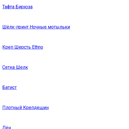
Тафта Бирюза
Шёлк-принт Ночные мотыльки
Креп Шерсть Ethno
Сетка Шелк
Батист
Плотный Крепдешин
Лён