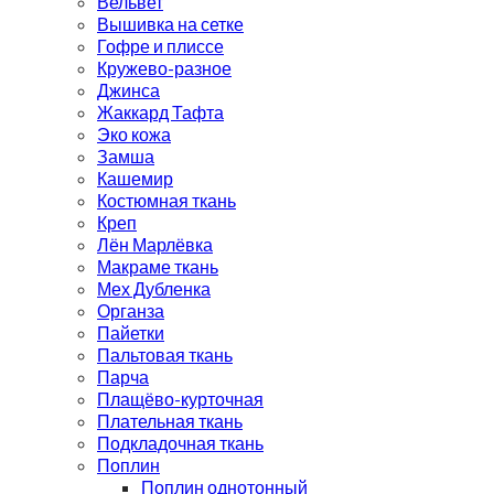
Вельвет
Вышивка на сетке
Гофре и плиссе
Кружево-разное
Джинса
Жаккард Тафта
Эко кожа
Замша
Кашемир
Костюмная ткань
Креп
Лён Марлёвка
Макраме ткань
Мех Дубленка
Органза
Пайетки
Пальтовая ткань
Парча
Плащёво-курточная
Плательная ткань
Подкладочная ткань
Поплин
Поплин однотонный