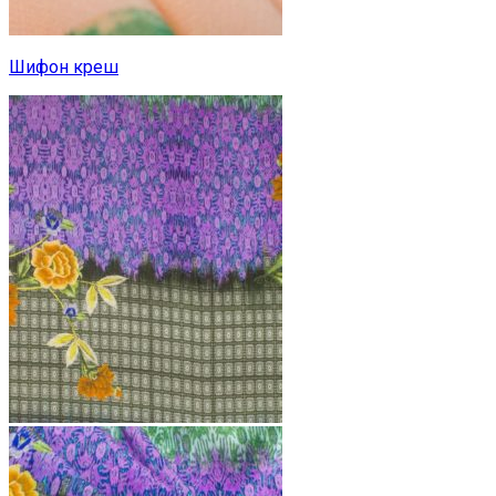
Шифон креш