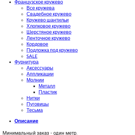
Французское кружево
Все кружева
Свадебное кружево
Кружево шантильи
Хлопковое кружево
Шерстяное кружево
Ленточное кружево
Кордовое
Подложка под кружево
SALE
Фурнитура
Аксессуары
Аппликации
Молнии
Металл
Пластик
Нитки
Пуговицы
Тесьма
Описание
Минимальный заказ - один метр.