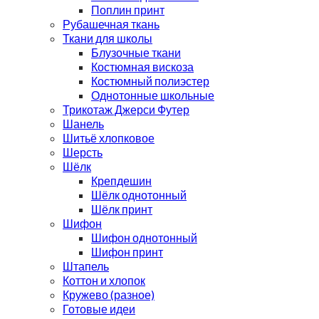
Поплин принт
Рубашечная ткань
Ткани для школы
Блузочные ткани
Костюмная вискоза
Костюмный полиэстер
Однотонные школьные
Трикотаж Джерси Футер
Шанель
Шитьё хлопковое
Шерсть
Шёлк
Крепдешин
Шёлк однотонный
Шёлк принт
Шифон
Шифон однотонный
Шифон принт
Штапель
Коттон и хлопок
Кружево (разное)
Готовые идеи