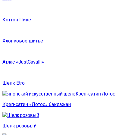
Коттон Пике
Хлопковое шитье
Атлас «JustCavalli»
Шелк Etro
Креп-сатин «Лотос» баклажан
Шелк розовый