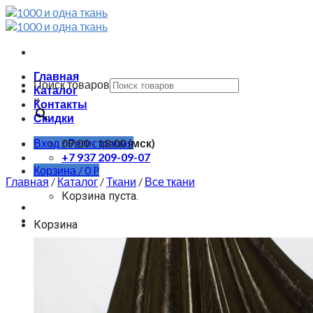
Skip
to
content
Главная
Поиск товаров
Каталог
×
Контакты
Скидки
Вход / Регистрация
09:00 - 18:00 (мск)
+7 937 209-09-07
Корзина /
0
Р
Главная
/
Каталог
/
Ткани
/
Все ткани
Корзина пуста.
Корзина
Корзина пуста.