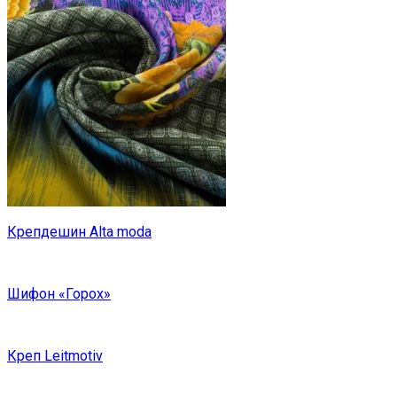
Крепдешин Alta moda
Шифон «Горох»
Креп Leitmotiv