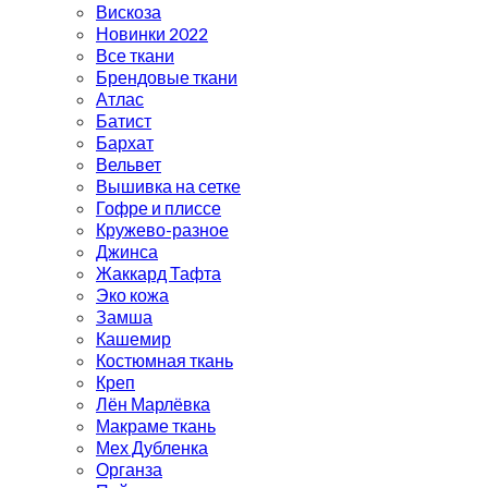
Вискоза
Новинки 2022
Все ткани
Брендовые ткани
Атлас
Батист
Бархат
Вельвет
Вышивка на сетке
Гофре и плиссе
Кружево-разное
Джинса
Жаккард Тафта
Эко кожа
Замша
Кашемир
Костюмная ткань
Креп
Лён Марлёвка
Макраме ткань
Мех Дубленка
Органза