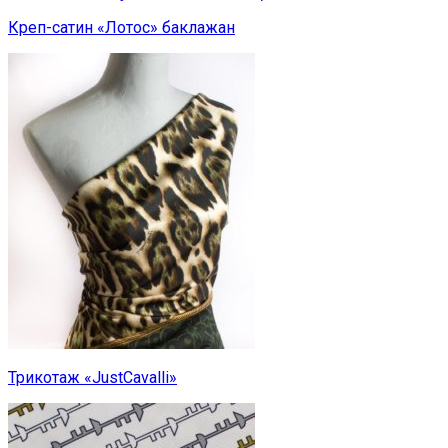
Креп-сатин «Лотос» баклажан
Трикотаж «JustCavalli»