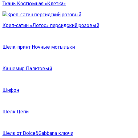
Ткань Костюмная «Клетка»
Креп-сатин «Лотос» персидский розовый
Шёлк-принт Ночные мотыльки
Кашемир Пальтовый
Шифон
Шелк Цепи
Шелк от Dolce&Gabbana ключи