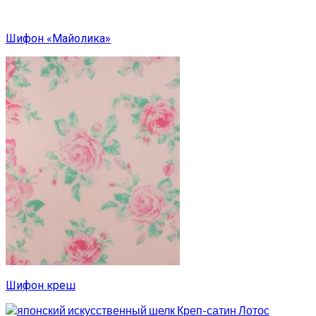
Шифон «Майолика»
Шифон креш