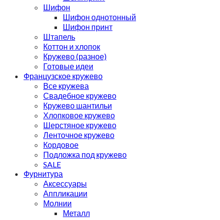
Шифон
Шифон однотонный
Шифон принт
Штапель
Коттон и хлопок
Кружево (разное)
Готовые идеи
Французское кружево
Все кружева
Свадебное кружево
Кружево шантильи
Хлопковое кружево
Шерстяное кружево
Ленточное кружево
Кордовое
Подложка под кружево
SALE
Фурнитура
Аксессуары
Аппликации
Молнии
Металл