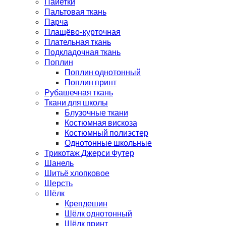
Пайетки
Пальтовая ткань
Парча
Плащёво-курточная
Плательная ткань
Подкладочная ткань
Поплин
Поплин однотонный
Поплин принт
Рубашечная ткань
Ткани для школы
Блузочные ткани
Костюмная вискоза
Костюмный полиэстер
Однотонные школьные
Трикотаж Джерси Футер
Шанель
Шитьё хлопковое
Шерсть
Шёлк
Крепдешин
Шёлк однотонный
Шёлк принт