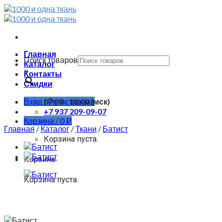
Skip
to
content
Главная
Поиск товаров
Каталог
×
Контакты
Скидки
Вход / Регистрация
09:00 - 18:00 (мск)
+7 937 209-09-07
Корзина /
0
Р
Главная
/
Каталог
/
Ткани
/
Батист
Корзина пуста.
Корзина
Корзина пуста.