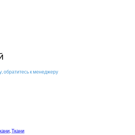
й
, обратитесь к менеджеру
кани
,
Ткани