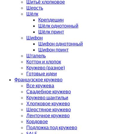
Шитьё хлопковое
Шерсть
Шёлк
Крепдешин
Шёлк однотонный
Шёлк принт
Шифон
Шифон однотонный
Шифон принт
Штапель
Коттон и хлопок
Кружево (разное)
Готовые идеи
Французское кружево
Все кружева
Свадебное кружево
Кружево шантильи
Хлопковое кружево
Шерстяное кружево
Ленточное кружево
Кордовое
Подложка под кружево
SALE