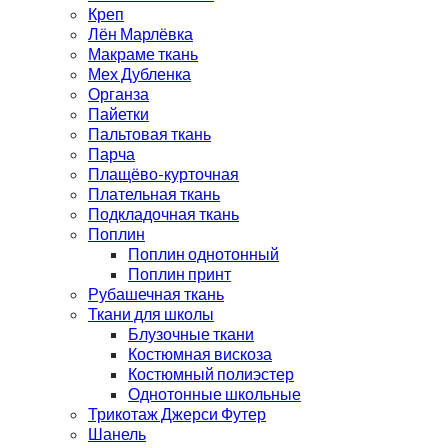
Креп
Лён Марлёвка
Макраме ткань
Мех Дубленка
Органза
Пайетки
Пальтовая ткань
Парча
Плащёво-курточная
Плательная ткань
Подкладочная ткань
Поплин
Поплин однотонный
Поплин принт
Рубашечная ткань
Ткани для школы
Блузочные ткани
Костюмная вискоза
Костюмный полиэстер
Однотонные школьные
Трикотаж Джерси Футер
Шанель