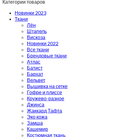
Категории товаров
Новинки 2023
Ткани
Лён
Штапель
Вискоза
Новинки 2022
Все ткани
Брендовые ткани
Атлас
Батист
Бархат
Вельвет
Вышивка на сетке
Гофре и плиссе
Кружево-разное
Джинса
Жаккард Тафта
Эко кожа
Замша
Кашемир
Костюмная ткань