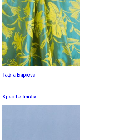
Тафта Бирюза
Креп Leitmotiv