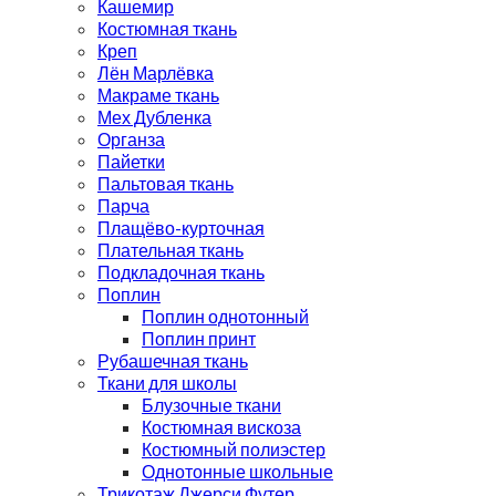
Кашемир
Костюмная ткань
Креп
Лён Марлёвка
Макраме ткань
Мех Дубленка
Органза
Пайетки
Пальтовая ткань
Парча
Плащёво-курточная
Плательная ткань
Подкладочная ткань
Поплин
Поплин однотонный
Поплин принт
Рубашечная ткань
Ткани для школы
Блузочные ткани
Костюмная вискоза
Костюмный полиэстер
Однотонные школьные
Трикотаж Джерси Футер