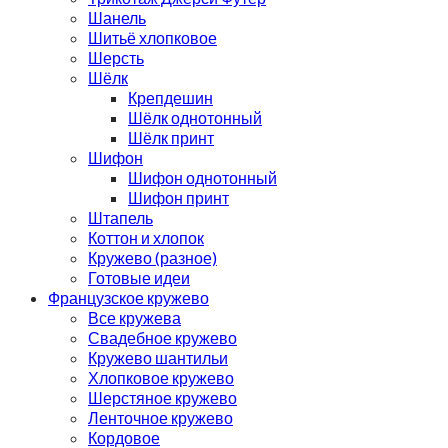
Шанель
Шитьё хлопковое
Шерсть
Шёлк
Крепдешин
Шёлк однотонный
Шёлк принт
Шифон
Шифон однотонный
Шифон принт
Штапель
Коттон и хлопок
Кружево (разное)
Готовые идеи
Французское кружево
Все кружева
Свадебное кружево
Кружево шантильи
Хлопковое кружево
Шерстяное кружево
Ленточное кружево
Кордовое