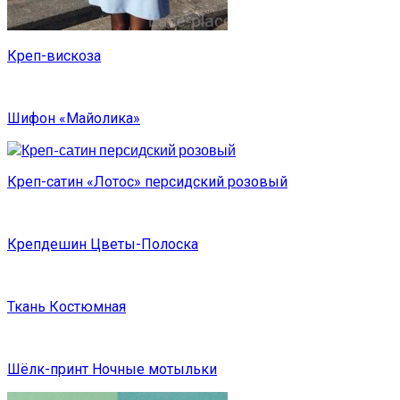
Креп-вискоза
Шифон «Майолика»
Креп-сатин «Лотос» персидский розовый
Крепдешин Цветы-Полоска
Ткань Костюмная
Шёлк-принт Ночные мотыльки