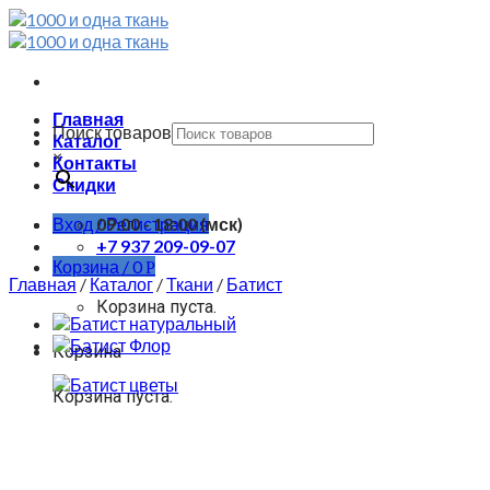
Skip
to
content
Главная
Поиск товаров
Каталог
×
Контакты
Скидки
Вход / Регистрация
09:00 - 18:00 (мск)
+7 937 209-09-07
Корзина /
0
Р
Главная
/
Каталог
/
Ткани
/
Батист
Корзина пуста.
Корзина
Корзина пуста.