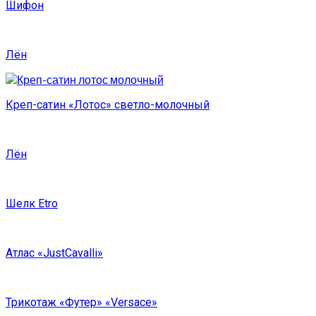
Шифон
Лён
Креп-сатин «Лотос» светло-молочный
Лён
Шелк Etro
Атлас «JustCavalli»
Трикотаж «Футер» «Versace»