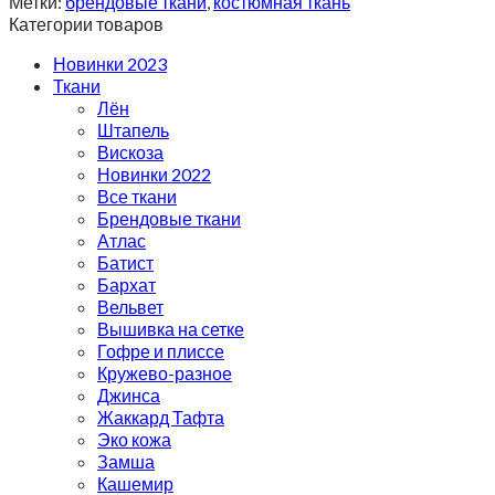
Метки:
брендовые ткани
,
костюмная ткань
Категории товаров
Новинки 2023
Ткани
Лён
Штапель
Вискоза
Новинки 2022
Все ткани
Брендовые ткани
Атлас
Батист
Бархат
Вельвет
Вышивка на сетке
Гофре и плиссе
Кружево-разное
Джинса
Жаккард Тафта
Эко кожа
Замша
Кашемир