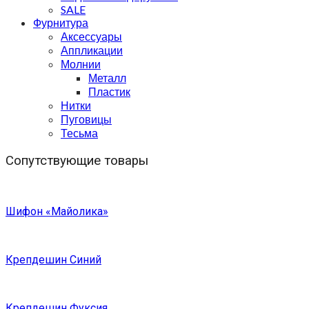
SALE
Фурнитура
Аксессуары
Аппликации
Молнии
Металл
Пластик
Нитки
Пуговицы
Тесьма
Сопутствующие товары
Шифон «Майолика»
Крепдешин Синий
Крепдешин Фуксия