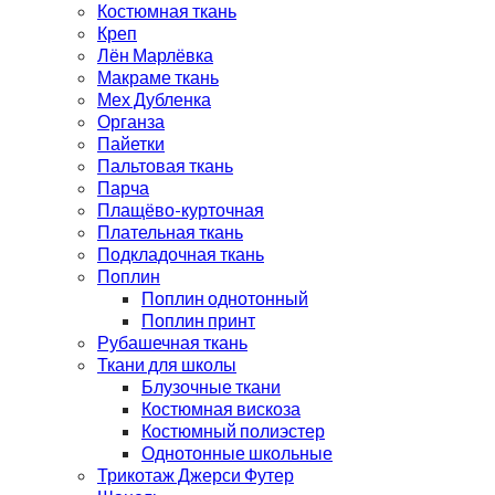
Костюмная ткань
Креп
Лён Марлёвка
Макраме ткань
Мех Дубленка
Органза
Пайетки
Пальтовая ткань
Парча
Плащёво-курточная
Плательная ткань
Подкладочная ткань
Поплин
Поплин однотонный
Поплин принт
Рубашечная ткань
Ткани для школы
Блузочные ткани
Костюмная вискоза
Костюмный полиэстер
Однотонные школьные
Трикотаж Джерси Футер