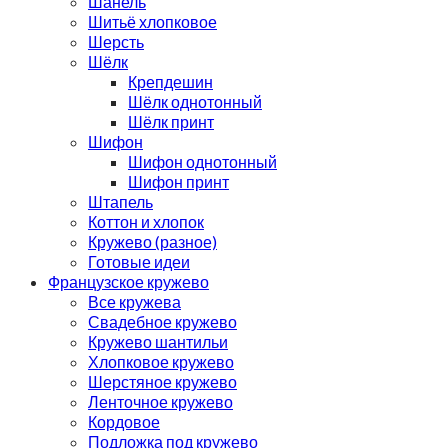
Шанель
Шитьё хлопковое
Шерсть
Шёлк
Крепдешин
Шёлк однотонный
Шёлк принт
Шифон
Шифон однотонный
Шифон принт
Штапель
Коттон и хлопок
Кружево (разное)
Готовые идеи
Французское кружево
Все кружева
Свадебное кружево
Кружево шантильи
Хлопковое кружево
Шерстяное кружево
Ленточное кружево
Кордовое
Подложка под кружево