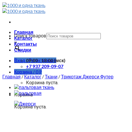
Skip
to
content
Главная
Поиск товаров
Каталог
×
Контакты
Скидки
Вход / Регистрация
09:00 - 18:00 (мск)
+7 937 209-09-07
Корзина /
0
Р
Главная
/
Каталог
/
Ткани
/
Трикотаж Джерси Футер
Корзина пуста.
Корзина
Корзина пуста.