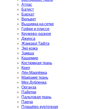
Атлас
Батист
Бархат
Вельвет
Вышивка на сетке
Гофре и плиссе
Кружево-разное
Джинса
Жаккард Тафта
Эко кожа
Замша
Кашемир
Костюмная ткань
Креп
Лён Марлёвка
Макраме ткань
Мех Дубленка
Органза
Пайетки
Пальтовая ткань
Парча
Плащёво-курточная