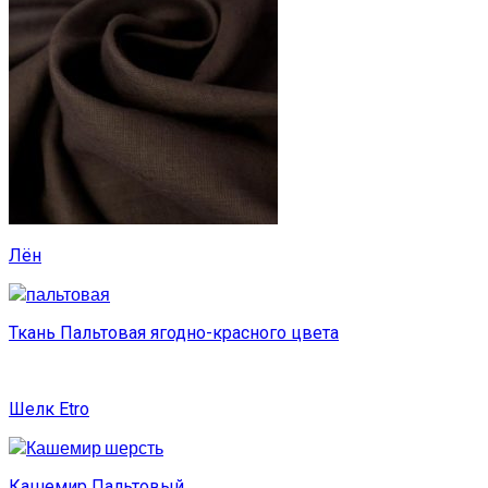
Лён
Ткань Пальтовая ягодно-красного цвета
Шелк Etro
Кашемир Пальтовый