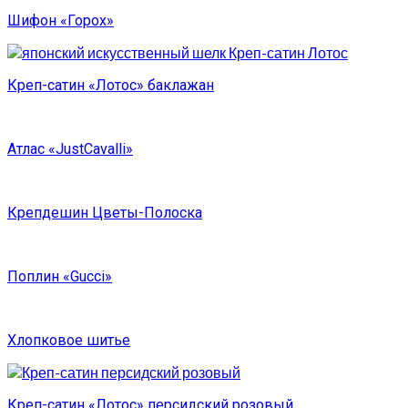
Шифон «Горох»
Креп-сатин «Лотос» баклажан
Атлас «JustCavalli»
Крепдешин Цветы-Полоска
Поплин «Gucci»
Хлопковое шитье
Креп-сатин «Лотос» персидский розовый