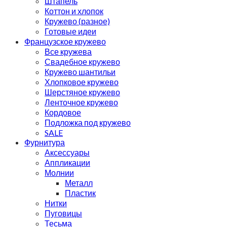
Штапель
Коттон и хлопок
Кружево (разное)
Готовые идеи
Французское кружево
Все кружева
Свадебное кружево
Кружево шантильи
Хлопковое кружево
Шерстяное кружево
Ленточное кружево
Кордовое
Подложка под кружево
SALE
Фурнитура
Аксессуары
Аппликации
Молнии
Металл
Пластик
Нитки
Пуговицы
Тесьма