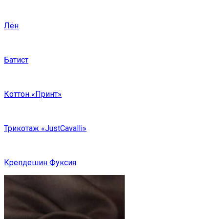
Лён
Батист
Коттон «Принт»
Трикотаж «JustCavalli»
Крепдешин Фуксия