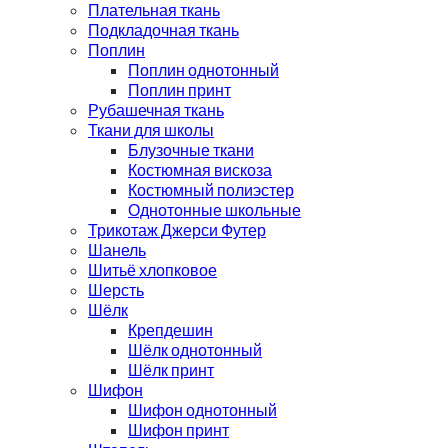
Плательная ткань
Подкладочная ткань
Поплин
Поплин однотонный
Поплин принт
Рубашечная ткань
Ткани для школы
Блузочные ткани
Костюмная вискоза
Костюмный полиэстер
Однотонные школьные
Трикотаж Джерси Футер
Шанель
Шитьё хлопковое
Шерсть
Шёлк
Крепдешин
Шёлк однотонный
Шёлк принт
Шифон
Шифон однотонный
Шифон принт