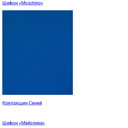
Шифон «Moschino»
Крепдешин Синий
Шифон «Майолика»