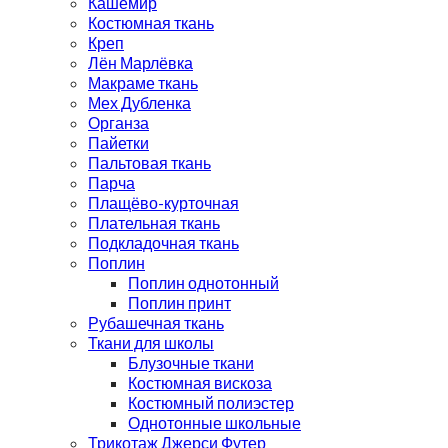
Кашемир
Костюмная ткань
Креп
Лён Марлёвка
Макраме ткань
Мех Дубленка
Органза
Пайетки
Пальтовая ткань
Парча
Плащёво-курточная
Плательная ткань
Подкладочная ткань
Поплин
Поплин однотонный
Поплин принт
Рубашечная ткань
Ткани для школы
Блузочные ткани
Костюмная вискоза
Костюмный полиэстер
Однотонные школьные
Трикотаж Джерси Футер