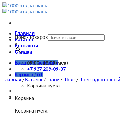
Skip
to
content
Главная
Поиск товаров
Каталог
×
Контакты
Скидки
Вход / Регистрация
09:00 - 18:00 (мск)
+7 937 209-09-07
Корзина /
0
Р
Главная
/
Каталог
/
Ткани
/
Шёлк
/
Шёлк однотонный
Корзина пуста.
Корзина
Корзина пуста.