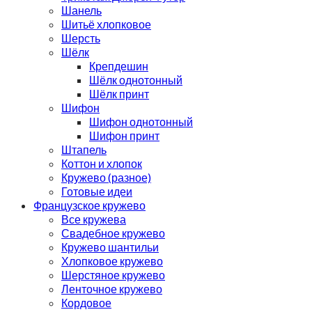
Шанель
Шитьё хлопковое
Шерсть
Шёлк
Крепдешин
Шёлк однотонный
Шёлк принт
Шифон
Шифон однотонный
Шифон принт
Штапель
Коттон и хлопок
Кружево (разное)
Готовые идеи
Французское кружево
Все кружева
Свадебное кружево
Кружево шантильи
Хлопковое кружево
Шерстяное кружево
Ленточное кружево
Кордовое