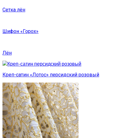
Сетка лён
Шифон «Горох»
Лён
Креп-сатин «Лотос» персидский розовый