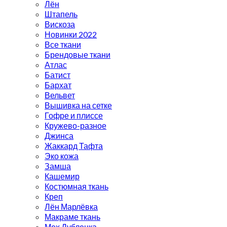
Лён
Штапель
Вискоза
Новинки 2022
Все ткани
Брендовые ткани
Атлас
Батист
Бархат
Вельвет
Вышивка на сетке
Гофре и плиссе
Кружево-разное
Джинса
Жаккард Тафта
Эко кожа
Замша
Кашемир
Костюмная ткань
Креп
Лён Марлёвка
Макраме ткань
Мех Дубленка