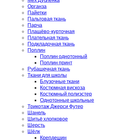
Органза
Пайетки
Пальтовая ткань
Парча
Плащёво-курточная
Плательная ткань
Подкладочная ткань
Поплин
Поплин однотонный
Поплин принт
Рубашечная ткань
Ткани для школы
Блузочные ткани
Костюмная вискоза
Костюмный полиэстер
Однотонные школьные
Трикотаж Джерси Футер
Шанель
Шитьё хлопковое
Шерсть
Шёлк
Крепдешин