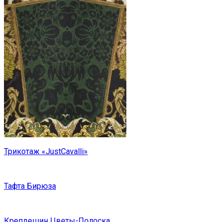
Трикотаж «JustCavalli»
Тафта Бирюза
Крепдешин Цветы-Полоска