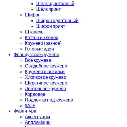
Шёлк однотонный
Шёлк принт
Шифон
Шифон однотонный
Шифон принт
Штапель
Коттон и хлопок
Кружево (разное)
Готовые идеи
Французское кружево
Все кружева
Свадебное кружево
Кружево шантильи
Хлопковое кружево
Шерстяное кружево
Ленточное кружево
Кордовое
Подложка под кружево
SALE
Фурнитура
Аксессуары
Аппликации