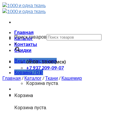
Skip
to
content
Главная
Поиск товаров
Каталог
×
Контакты
Скидки
Вход / Регистрация
09:00 - 18:00 (мск)
+7 937 209-09-07
Корзина /
0
Р
Главная
/
Каталог
/
Ткани
/
Кашемир
Корзина пуста.
Корзина
Корзина пуста.