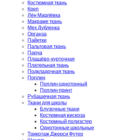
Костюмная ткань
Креп
Лён Марлёвка
Макраме ткань
Мех Дубленка
Органза
Пайетки
Пальтовая ткань
Парча
Плащёво-курточная
Плательная ткань
Подкладочная ткань
Поплин
Поплин однотонный
Поплин принт
Рубашечная ткань
Ткани для школы
Блузочные ткани
Костюмная вискоза
Костюмный полиэстер
Однотонные школьные
Трикотаж Джерси Футер
Шанель