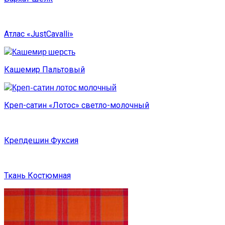
Атлас «JustCavalli»
Кашемир Пальтовый
Креп-сатин «Лотос» светло-молочный
Крепдешин Фуксия
Ткань Костюмная