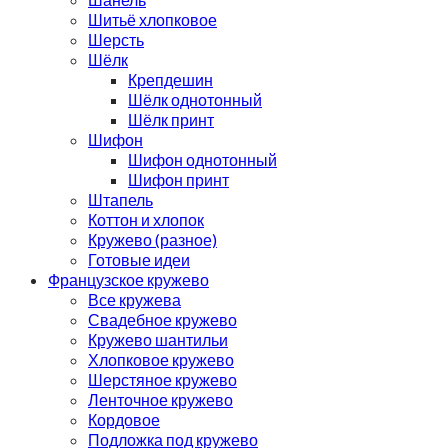
Шитьё хлопковое
Шерсть
Шёлк
Крепдешин
Шёлк однотонный
Шёлк принт
Шифон
Шифон однотонный
Шифон принт
Штапель
Коттон и хлопок
Кружево (разное)
Готовые идеи
Французское кружево
Все кружева
Свадебное кружево
Кружево шантильи
Хлопковое кружево
Шерстяное кружево
Ленточное кружево
Кордовое
Подложка под кружево