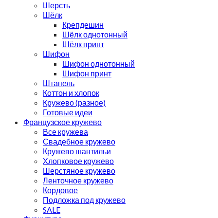
Шерсть
Шёлк
Крепдешин
Шёлк однотонный
Шёлк принт
Шифон
Шифон однотонный
Шифон принт
Штапель
Коттон и хлопок
Кружево (разное)
Готовые идеи
Французское кружево
Все кружева
Свадебное кружево
Кружево шантильи
Хлопковое кружево
Шерстяное кружево
Ленточное кружево
Кордовое
Подложка под кружево
SALE