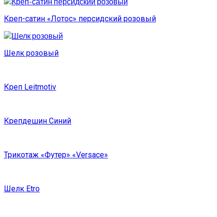
Креп-сатин «Лотос» персидский розовый
Шелк розовый
Креп Leitmotiv
Крепдешин Синий
Трикотаж «Футер» «Versace»
Шелк Etro