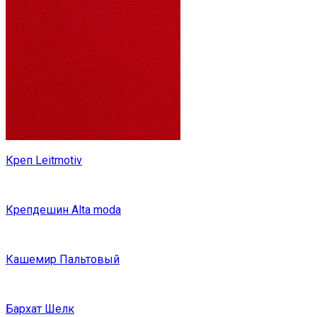
Креп Leitmotiv
Крепдешин Alta moda
Кашемир Пальтовый
Бархат Шелк