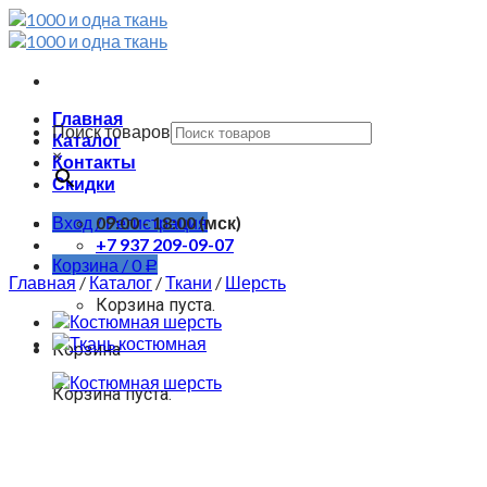
Skip
to
content
Главная
Поиск товаров
Каталог
×
Контакты
Скидки
Вход / Регистрация
09:00 - 18:00 (мск)
+7 937 209-09-07
Корзина /
0
Р
Главная
/
Каталог
/
Ткани
/
Шерсть
Корзина пуста.
Корзина
Корзина пуста.