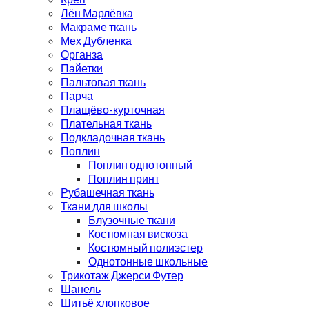
Лён Марлёвка
Макраме ткань
Мех Дубленка
Органза
Пайетки
Пальтовая ткань
Парча
Плащёво-курточная
Плательная ткань
Подкладочная ткань
Поплин
Поплин однотонный
Поплин принт
Рубашечная ткань
Ткани для школы
Блузочные ткани
Костюмная вискоза
Костюмный полиэстер
Однотонные школьные
Трикотаж Джерси Футер
Шанель
Шитьё хлопковое