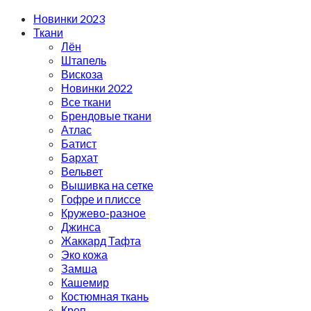
Новинки 2023
Ткани
Лён
Штапель
Вискоза
Новинки 2022
Все ткани
Брендовые ткани
Атлас
Батист
Бархат
Вельвет
Вышивка на сетке
Гофре и плиссе
Кружево-разное
Джинса
Жаккард Тафта
Эко кожа
Замша
Кашемир
Костюмная ткань
Креп