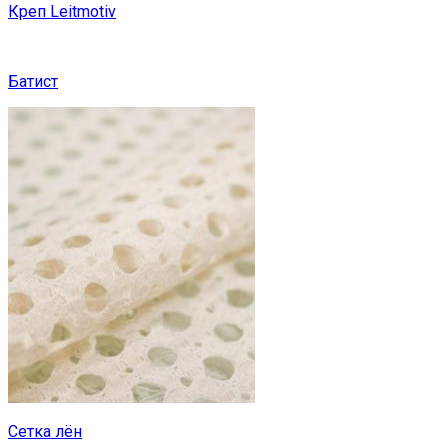
Креп Leitmotiv
Батист
Сетка лён