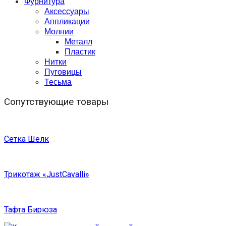
Фурнитура
Аксессуары
Аппликации
Молнии
Металл
Пластик
Нитки
Пуговицы
Тесьма
Сопутствующие товары
Сетка Шелк
Трикотаж «JustCavalli»
Тафта Бирюза