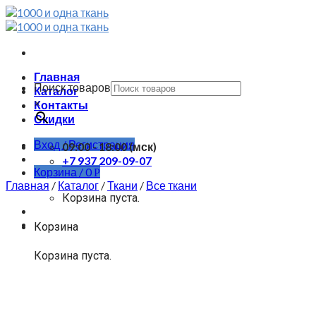
Skip
to
content
Главная
Поиск товаров
Каталог
×
Контакты
Скидки
Вход / Регистрация
09:00 - 18:00 (мск)
+7 937 209-09-07
Корзина /
0
Р
Главная
/
Каталог
/
Ткани
/
Все ткани
Корзина пуста.
Корзина
Корзина пуста.