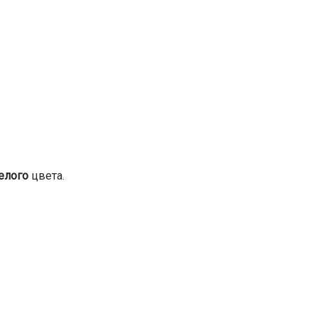
елого
цвета.