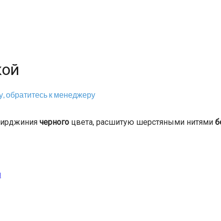
кой
, обратитесь к менеджеру
 Вирджиния
черного
цвета, расшитую шерстяными нитями
б
и