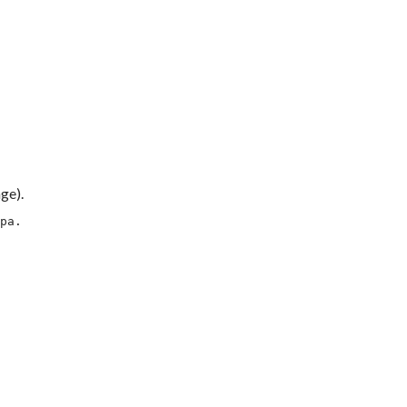
ge).
ра.