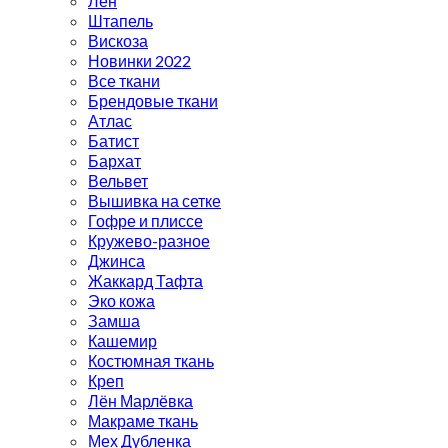
Лён
Штапель
Вискоза
Новинки 2022
Все ткани
Брендовые ткани
Атлас
Батист
Бархат
Вельвет
Вышивка на сетке
Гофре и плиссе
Кружево-разное
Джинса
Жаккард Тафта
Эко кожа
Замша
Кашемир
Костюмная ткань
Креп
Лён Марлёвка
Макраме ткань
Мех Дубленка