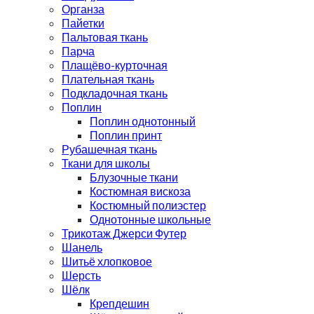
Органза
Пайетки
Пальтовая ткань
Парча
Плащёво-курточная
Плательная ткань
Подкладочная ткань
Поплин
Поплин однотонный
Поплин принт
Рубашечная ткань
Ткани для школы
Блузочные ткани
Костюмная вискоза
Костюмный полиэстер
Однотонные школьные
Трикотаж Джерси Футер
Шанель
Шитьё хлопковое
Шерсть
Шёлк
Крепдешин