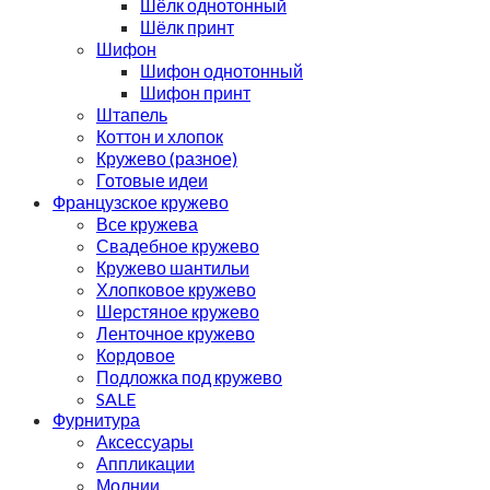
Шёлк однотонный
Шёлк принт
Шифон
Шифон однотонный
Шифон принт
Штапель
Коттон и хлопок
Кружево (разное)
Готовые идеи
Французское кружево
Все кружева
Свадебное кружево
Кружево шантильи
Хлопковое кружево
Шерстяное кружево
Ленточное кружево
Кордовое
Подложка под кружево
SALE
Фурнитура
Аксессуары
Аппликации
Молнии