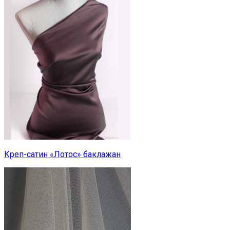
Креп-сатин «Лотос» баклажан