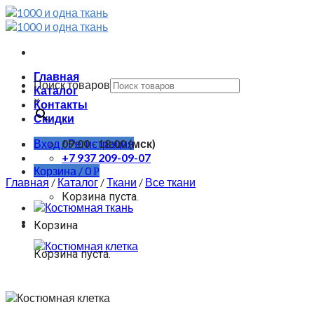
Skip
to
content
Главная
Поиск товаров
Каталог
×
Контакты
Скидки
Вход / Регистрация
09:00 - 18:00 (мск)
+7 937 209-09-07
Корзина /
0
Р
Главная
/
Каталог
/
Ткани
/
Все ткани
Корзина пуста.
Корзина
Корзина пуста.