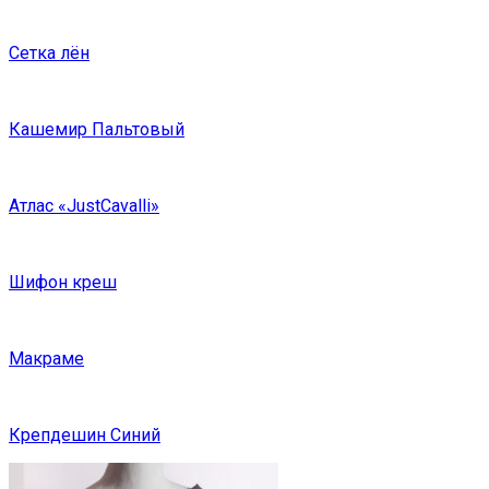
Сетка лён
Кашемир Пальтовый
Атлас «JustCavalli»
Шифон креш
Макраме
Крепдешин Синий