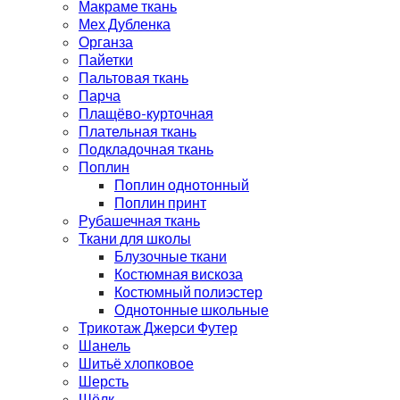
Макраме ткань
Мех Дубленка
Органза
Пайетки
Пальтовая ткань
Парча
Плащёво-курточная
Плательная ткань
Подкладочная ткань
Поплин
Поплин однотонный
Поплин принт
Рубашечная ткань
Ткани для школы
Блузочные ткани
Костюмная вискоза
Костюмный полиэстер
Однотонные школьные
Трикотаж Джерси Футер
Шанель
Шитьё хлопковое
Шерсть
Шёлк