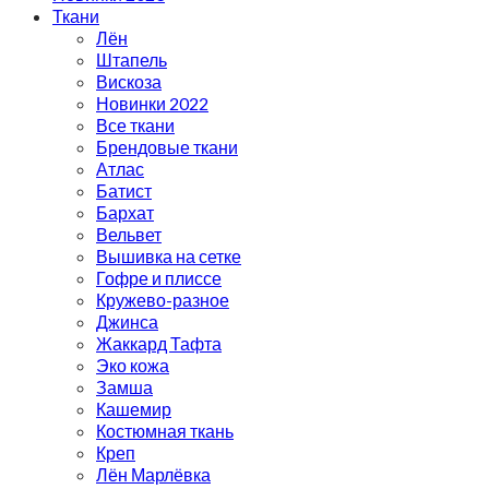
Ткани
Лён
Штапель
Вискоза
Новинки 2022
Все ткани
Брендовые ткани
Атлас
Батист
Бархат
Вельвет
Вышивка на сетке
Гофре и плиссе
Кружево-разное
Джинса
Жаккард Тафта
Эко кожа
Замша
Кашемир
Костюмная ткань
Креп
Лён Марлёвка