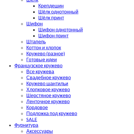
Крепдешин
Шёлк однотонный
Шёлк принт
Шифон
Шифон однотонный
Шифон принт
Штапель
Коттон и хлопок
Кружево (разное)
Готовые идеи
Французское кружево
Все кружева
Свадебное кружево
Кружево шантильи
Хлопковое кружево
Шерстяное кружево
Ленточное кружево
Кордовое
Подложка под кружево
SALE
Фурнитура
Аксессуары