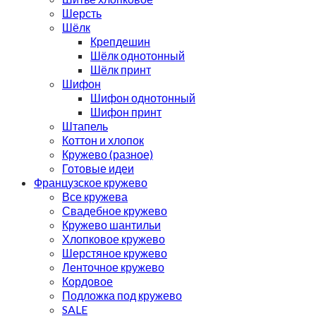
Шерсть
Шёлк
Крепдешин
Шёлк однотонный
Шёлк принт
Шифон
Шифон однотонный
Шифон принт
Штапель
Коттон и хлопок
Кружево (разное)
Готовые идеи
Французское кружево
Все кружева
Свадебное кружево
Кружево шантильи
Хлопковое кружево
Шерстяное кружево
Ленточное кружево
Кордовое
Подложка под кружево
SALE