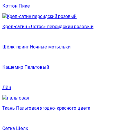
Коттон Пике
Креп-сатин «Лотос» персидский розовый
Шёлк-принт Ночные мотыльки
Кашемир Пальтовый
Лён
Ткань Пальтовая ягодно-красного цвета
Сетка Шелк