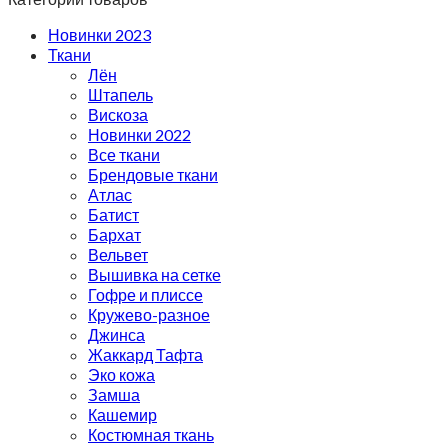
Новинки 2023
Ткани
Лён
Штапель
Вискоза
Новинки 2022
Все ткани
Брендовые ткани
Атлас
Батист
Бархат
Вельвет
Вышивка на сетке
Гофре и плиссе
Кружево-разное
Джинса
Жаккард Тафта
Эко кожа
Замша
Кашемир
Костюмная ткань