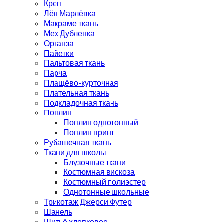
Креп
Лён Марлёвка
Макраме ткань
Мех Дубленка
Органза
Пайетки
Пальтовая ткань
Парча
Плащёво-курточная
Плательная ткань
Подкладочная ткань
Поплин
Поплин однотонный
Поплин принт
Рубашечная ткань
Ткани для школы
Блузочные ткани
Костюмная вискоза
Костюмный полиэстер
Однотонные школьные
Трикотаж Джерси Футер
Шанель
Шитьё хлопковое