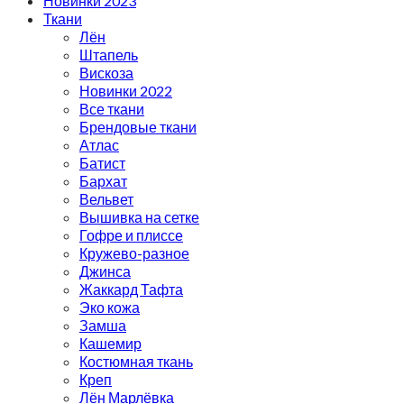
Новинки 2023
Ткани
Лён
Штапель
Вискоза
Новинки 2022
Все ткани
Брендовые ткани
Атлас
Батист
Бархат
Вельвет
Вышивка на сетке
Гофре и плиссе
Кружево-разное
Джинса
Жаккард Тафта
Эко кожа
Замша
Кашемир
Костюмная ткань
Креп
Лён Марлёвка