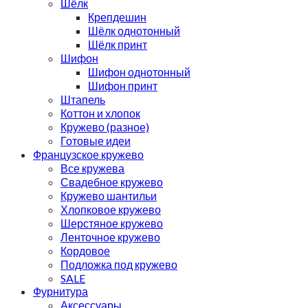
Шёлк
Крепдешин
Шёлк однотонный
Шёлк принт
Шифон
Шифон однотонный
Шифон принт
Штапель
Коттон и хлопок
Кружево (разное)
Готовые идеи
Французское кружево
Все кружева
Свадебное кружево
Кружево шантильи
Хлопковое кружево
Шерстяное кружево
Ленточное кружево
Кордовое
Подложка под кружево
SALE
Фурнитура
Аксессуары