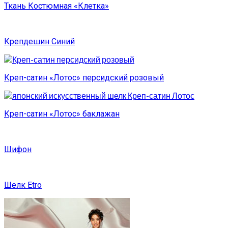
Ткань Костюмная «Клетка»
Крепдешин Синий
Креп-сатин «Лотос» персидский розовый
Креп-сатин «Лотос» баклажан
Шифон
Шелк Etro