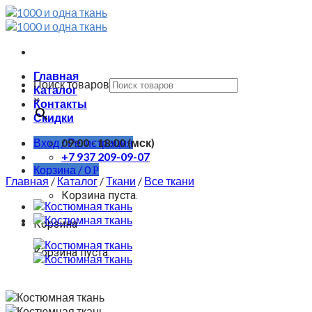
Skip
to
content
Главная
Поиск товаров
Каталог
×
Контакты
Скидки
Вход / Регистрация
09:00 - 18:00 (мск)
+7 937 209-09-07
Корзина /
0
Р
Главная
/
Каталог
/
Ткани
/
Все ткани
Корзина пуста.
Корзина
Корзина пуста.