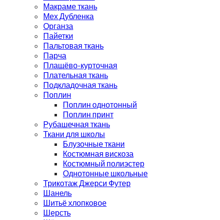
Макраме ткань
Мех Дубленка
Органза
Пайетки
Пальтовая ткань
Парча
Плащёво-курточная
Плательная ткань
Подкладочная ткань
Поплин
Поплин однотонный
Поплин принт
Рубашечная ткань
Ткани для школы
Блузочные ткани
Костюмная вискоза
Костюмный полиэстер
Однотонные школьные
Трикотаж Джерси Футер
Шанель
Шитьё хлопковое
Шерсть