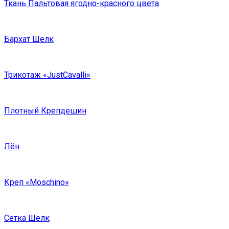
Ткань Пальтовая ягодно-красного цвета
Бархат Шелк
Трикотаж «JustCavalli»
Плотный Крепдешин
Лён
Креп «Moschino»
Сетка Шелк