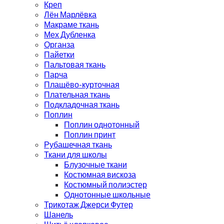
Креп
Лён Марлёвка
Макраме ткань
Мех Дубленка
Органза
Пайетки
Пальтовая ткань
Парча
Плащёво-курточная
Плательная ткань
Подкладочная ткань
Поплин
Поплин однотонный
Поплин принт
Рубашечная ткань
Ткани для школы
Блузочные ткани
Костюмная вискоза
Костюмный полиэстер
Однотонные школьные
Трикотаж Джерси Футер
Шанель