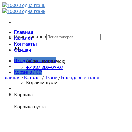
Skip
to
content
Главная
Поиск товаров
Каталог
×
Контакты
Скидки
Вход / Регистрация
09:00 - 18:00 (мск)
+7 937 209-09-07
Корзина /
0
Р
Главная
/
Каталог
/
Ткани
/
Брендовые ткани
Корзина пуста.
Корзина
Корзина пуста.