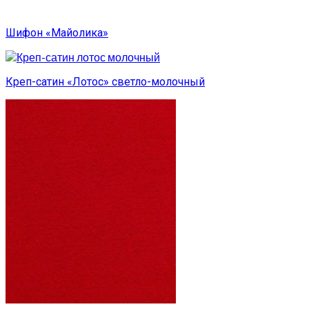
Шифон «Майолика»
Креп-сатин «Лотос» светло-молочный