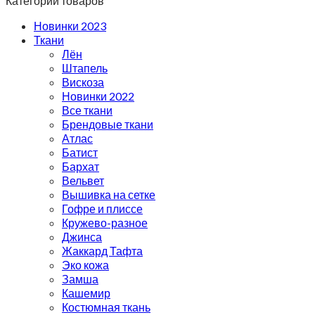
Категории товаров
Новинки 2023
Ткани
Лён
Штапель
Вискоза
Новинки 2022
Все ткани
Брендовые ткани
Атлас
Батист
Бархат
Вельвет
Вышивка на сетке
Гофре и плиссе
Кружево-разное
Джинса
Жаккард Тафта
Эко кожа
Замша
Кашемир
Костюмная ткань