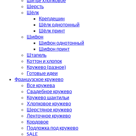
Шитьё хлопковое
Шерсть
Шёлк
Крепдешин
Шёлк однотонный
Шёлк принт
Шифон
Шифон однотонный
Шифон принт
Штапель
Коттон и хлопок
Кружево (разное)
Готовые идеи
Французское кружево
Все кружева
Свадебное кружево
Кружево шантильи
Хлопковое кружево
Шерстяное кружево
Ленточное кружево
Кордовое
Подложка под кружево
SALE