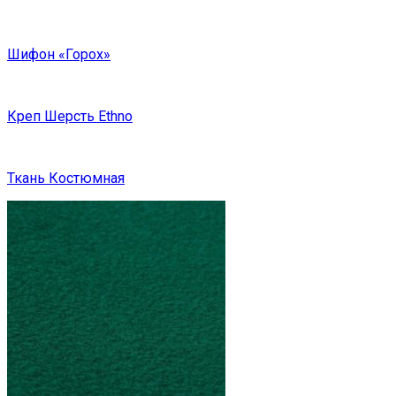
Шифон «Горох»
Креп Шерсть Ethno
Ткань Костюмная