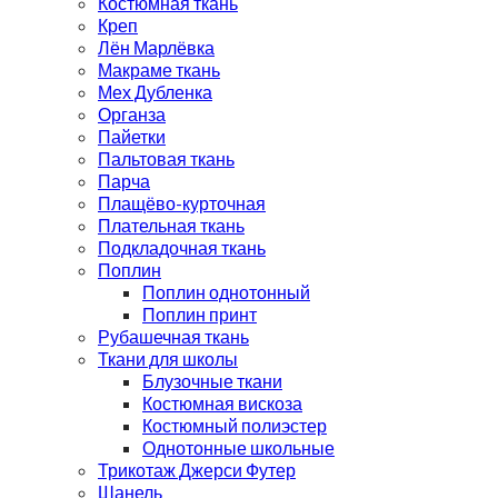
Костюмная ткань
Креп
Лён Марлёвка
Макраме ткань
Мех Дубленка
Органза
Пайетки
Пальтовая ткань
Парча
Плащёво-курточная
Плательная ткань
Подкладочная ткань
Поплин
Поплин однотонный
Поплин принт
Рубашечная ткань
Ткани для школы
Блузочные ткани
Костюмная вискоза
Костюмный полиэстер
Однотонные школьные
Трикотаж Джерси Футер
Шанель