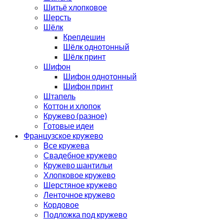
Шитьё хлопковое
Шерсть
Шёлк
Крепдешин
Шёлк однотонный
Шёлк принт
Шифон
Шифон однотонный
Шифон принт
Штапель
Коттон и хлопок
Кружево (разное)
Готовые идеи
Французское кружево
Все кружева
Свадебное кружево
Кружево шантильи
Хлопковое кружево
Шерстяное кружево
Ленточное кружево
Кордовое
Подложка под кружево