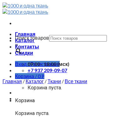
Skip
to
content
Главная
Поиск товаров
Каталог
×
Контакты
Скидки
Вход / Регистрация
09:00 - 18:00 (мск)
+7 937 209-09-07
Корзина /
0
Р
Главная
/
Каталог
/
Ткани
/
Все ткани
Корзина пуста.
Корзина
Корзина пуста.