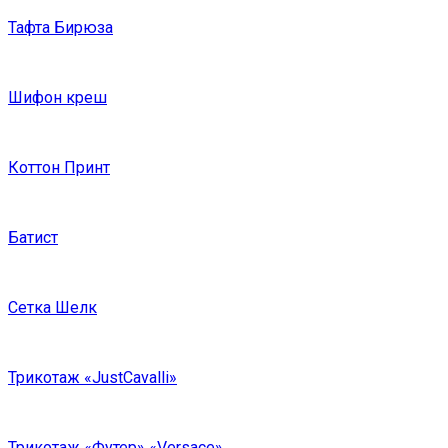
Тафта Бирюза
Шифон креш
Коттон Принт
Батист
Сетка Шелк
Трикотаж «JustCavalli»
Трикотаж «Футер» «Versace»