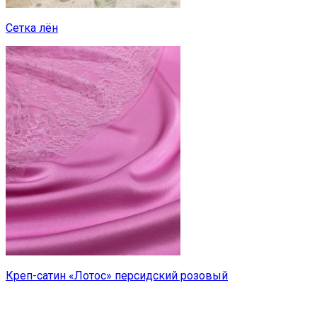
Сетка лён
Креп-сатин «Лотос» персидский розовый