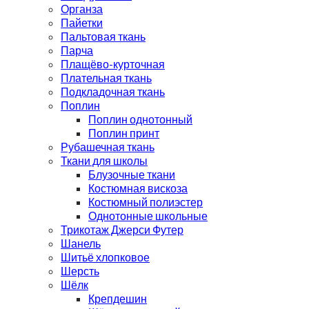
Органза
Пайетки
Пальтовая ткань
Парча
Плащёво-курточная
Плательная ткань
Подкладочная ткань
Поплин
Поплин однотонный
Поплин принт
Рубашечная ткань
Ткани для школы
Блузочные ткани
Костюмная вискоза
Костюмный полиэстер
Однотонные школьные
Трикотаж Джерси Футер
Шанель
Шитьё хлопковое
Шерсть
Шёлк
Крепдешин