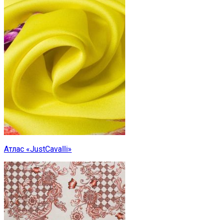
Атлас «JustCavalli»