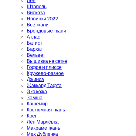
Лён
Штапель
Вискоза
Новинки 2022
Все ткани
Брендовые ткани
Атлас
Батист
Бархат
Вельвет
Вышивка на сетке
Гофре и плиссе
Кружево-разное
Джинса
Жаккард Тафта
Эко кожа
Замша
Кашемир
Костюмная ткань
Креп
Лён Марлёвка
Макраме ткань
Мех Дубленка