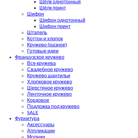
Шёлк однотонный
Шёлк принт
Шифон
Шифон однотонный
Шифон принт
Штапель
Коттон и хлопок
Кружево (разное)
Готовые идеи
Французское кружево
Все кружева
Свадебное кружево
Кружево шантильи
Хлопковое кружево
Шерстяное кружево
Ленточное кружево
Кордовое
Подложка под кружево
SALE
Фурнитура
Аксессуары
Аппликации
Молнии