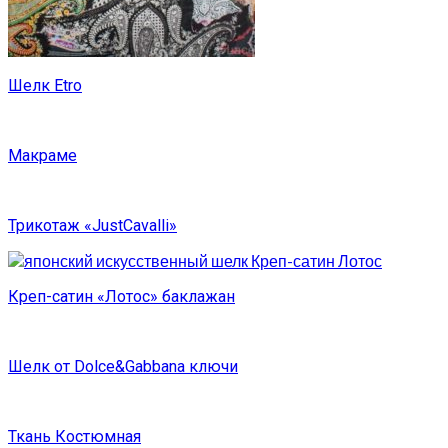
Шелк Etro
Макраме
Трикотаж «JustCavalli»
Креп-сатин «Лотос» баклажан
Шелк от Dolce&Gabbana ключи
Ткань Костюмная