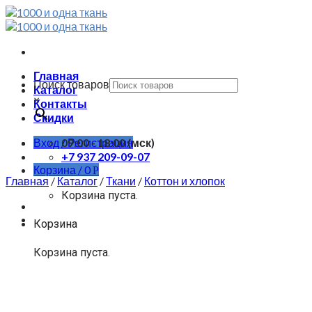
Skip
to
content
Главная
Поиск товаров
Каталог
×
Контакты
Скидки
Вход / Регистрация
09:00 - 18:00 (мск)
+7 937 209-09-07
Корзина /
0
Р
Главная
/
Каталог
/
Ткани
/
Коттон и хлопок
Корзина пуста.
Корзина
Корзина пуста.