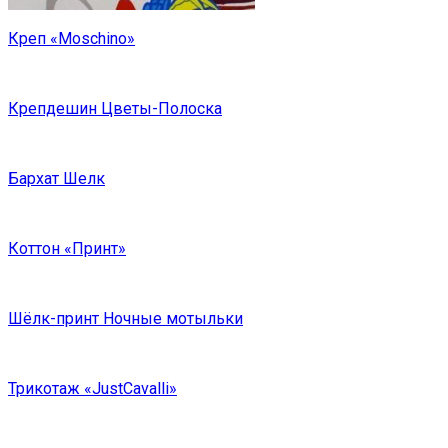
Креп «Moschino»
Крепдешин Цветы-Полоска
Бархат Шелк
Коттон «Принт»
Шёлк-принт Ночные мотыльки
Трикотаж «JustCavalli»