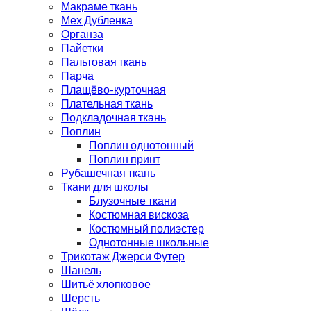
Макраме ткань
Мех Дубленка
Органза
Пайетки
Пальтовая ткань
Парча
Плащёво-курточная
Плательная ткань
Подкладочная ткань
Поплин
Поплин однотонный
Поплин принт
Рубашечная ткань
Ткани для школы
Блузочные ткани
Костюмная вискоза
Костюмный полиэстер
Однотонные школьные
Трикотаж Джерси Футер
Шанель
Шитьё хлопковое
Шерсть