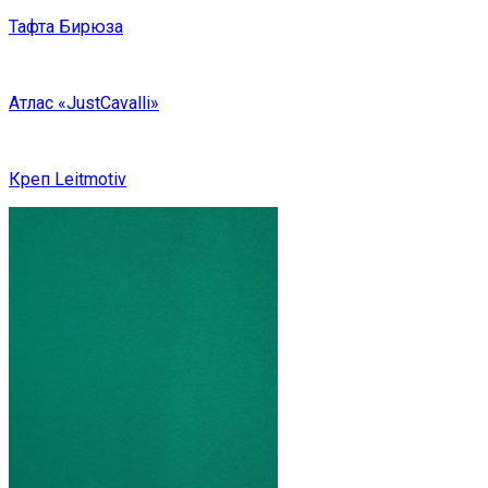
Тафта Бирюза
Атлас «JustCavalli»
Креп Leitmotiv