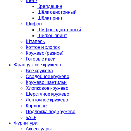
Шёлк
Крепдешин
Шёлк однотонный
Шёлк принт
Шифон
Шифон однотонный
Шифон принт
Штапель
Коттон и хлопок
Кружево (разное)
Готовые идеи
Французское кружево
Все кружева
Свадебное кружево
Кружево шантильи
Хлопковое кружево
Шерстяное кружево
Ленточное кружево
Кордовое
Подложка под кружево
SALE
Фурнитура
Аксессуары