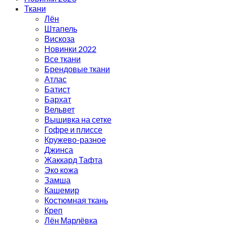
Ткани
Лён
Штапель
Вискоза
Новинки 2022
Все ткани
Брендовые ткани
Атлас
Батист
Бархат
Вельвет
Вышивка на сетке
Гофре и плиссе
Кружево-разное
Джинса
Жаккард Тафта
Эко кожа
Замша
Кашемир
Костюмная ткань
Креп
Лён Марлёвка