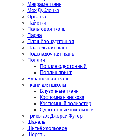
Макраме ткань
Мех Дубленка
Органза
Пайетки
Пальтовая ткань
Парча
Плащёво-курточная
Плательная ткань
Подкладочная ткань
Поплин
Поплин однотонный
Поплин принт
Рубашечная ткань
Ткани для школы
Блузочные ткани
Костюмная вискоза
Костюмный полиэстер
Однотонные школьные
Трикотаж Джерси Футер
Шанель
Шитьё хлопковое
Шерсть