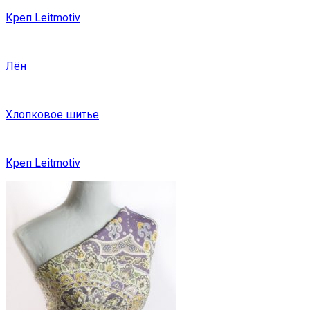
Креп Leitmotiv
Лён
Хлопковое шитье
Креп Leitmotiv