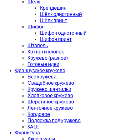
Шёлк
Крепдешин
Шёлк однотонный
Шёлк принт
Шифон
Шифон однотонный
Шифон принт
Штапель
Коттон и хлопок
Кружево (разное)
Готовые идеи
Французское кружево
Все кружева
Свадебное кружево
Кружево шантильи
Хлопковое кружево
Шерстяное кружево
Ленточное кружево
Кордовое
Подложка под кружево
SALE
Фурнитура
Аксессуары