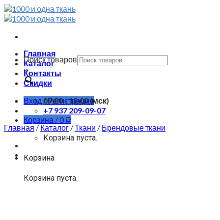
Skip
to
content
Главная
Поиск товаров
Каталог
×
Контакты
Скидки
Вход / Регистрация
09:00 - 18:00 (мск)
+7 937 209-09-07
Корзина /
0
Р
Главная
/
Каталог
/
Ткани
/
Брендовые ткани
Корзина пуста.
Корзина
Корзина пуста.