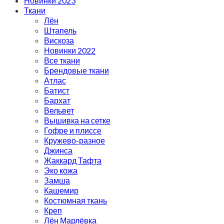
Новинки 2023
Ткани
Лён
Штапель
Вискоза
Новинки 2022
Все ткани
Брендовые ткани
Атлас
Батист
Бархат
Вельвет
Вышивка на сетке
Гофре и плиссе
Кружево-разное
Джинса
Жаккард Тафта
Эко кожа
Замша
Кашемир
Костюмная ткань
Креп
Лён Марлёвка