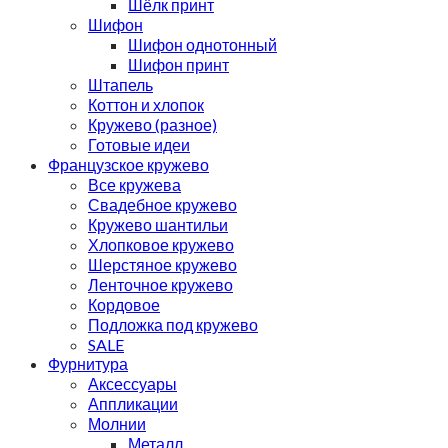
Шёлк принт
Шифон
Шифон однотонный
Шифон принт
Штапель
Коттон и хлопок
Кружево (разное)
Готовые идеи
Французское кружево
Все кружева
Свадебное кружево
Кружево шантильи
Хлопковое кружево
Шерстяное кружево
Ленточное кружево
Кордовое
Подложка под кружево
SALE
Фурнитура
Аксессуары
Аппликации
Молнии
Металл