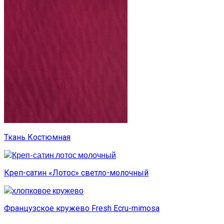
Ткань Костюмная
Креп-сатин «Лотос» светло-молочный
Французское кружево Fresh Ecru-mimosa