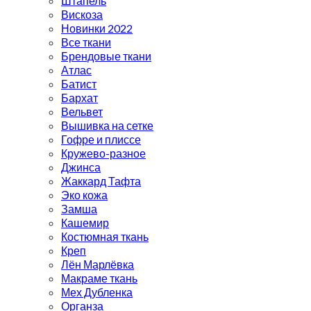
Штапель
Вискоза
Новинки 2022
Все ткани
Брендовые ткани
Атлас
Батист
Бархат
Вельвет
Вышивка на сетке
Гофре и плиссе
Кружево-разное
Джинса
Жаккард Тафта
Эко кожа
Замша
Кашемир
Костюмная ткань
Креп
Лён Марлёвка
Макраме ткань
Мех Дубленка
Органза