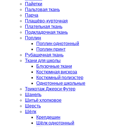
Пайетки
Пальтовая ткань
Парча
Плащёво-курточная
Плательная ткань
Подкладочная ткань
Поплин
Поплин однотонный
Поплин принт
Рубашечная ткань
Ткани для школы
Блузочные ткани
Костюмная вискоза
Костюмный полиэстер
Однотонные школьные
Трикотаж Джерси Футер
Шанель
Шитьё хлопковое
Шерсть
Шёлк
Крепдешин
Шёлк однотонный