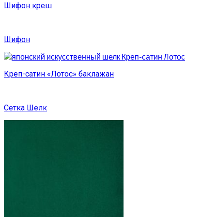
Шифон креш
Шифон
Креп-сатин «Лотос» баклажан
Сетка Шелк