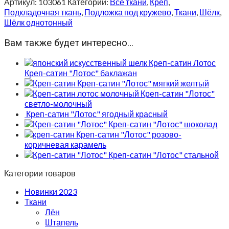
Артикул:
103061
Категории:
Все ткани
,
Креп
,
Подкладочная ткань
,
Подложка под кружево
,
Ткани
,
Шёлк
,
Шёлк однотонный
Вам также будет интересно…
Креп-сатин "Лотос" баклажан
Креп-сатин "Лотос" мягкий желтый
Креп-сатин "Лотос"
светло-молочный
Креп-сатин "Лотос" ягодный красный
Креп-сатин "Лотос" шоколад
Креп-сатин "Лотос" розово-
коричневая карамель
Креп-сатин "Лотос" стальной
Категории товаров
Новинки 2023
Ткани
Лён
Штапель