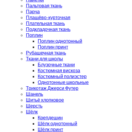
Пальтовая ткань
Парча
Плащёво-курточная
Плательная ткань
Подкладочная ткань
Поплин
Поплин однотонный
Поплин принт
Рубашечная ткань
Ткани для школы
Блузочные ткани
Костюмная вискоза
Костюмный полиэстер
Однотонные школьные
Трикотаж Джерси Футер
Шанель
Шитьё хлопковое
Шерсть
Шёлк
Крепдешин
Шёлк однотонный
Шёлк принт