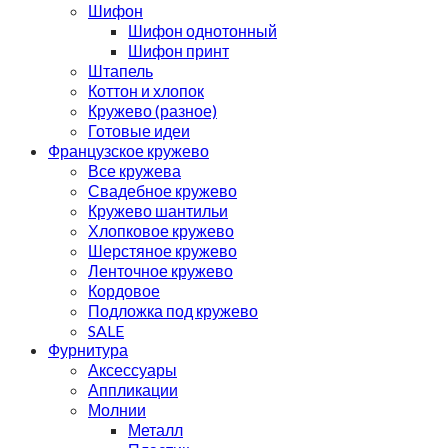
Шифон
Шифон однотонный
Шифон принт
Штапель
Коттон и хлопок
Кружево (разное)
Готовые идеи
Французское кружево
Все кружева
Свадебное кружево
Кружево шантильи
Хлопковое кружево
Шерстяное кружево
Ленточное кружево
Кордовое
Подложка под кружево
SALE
Фурнитура
Аксессуары
Аппликации
Молнии
Металл