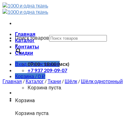
Skip
to
content
Главная
Поиск товаров
Каталог
×
Контакты
Скидки
Вход / Регистрация
09:00 - 18:00 (мск)
+7 937 209-09-07
Корзина /
0
Р
Главная
/
Каталог
/
Ткани
/
Шёлк
/
Шёлк однотонный
Корзина пуста.
Корзина
Корзина пуста.