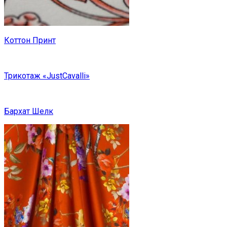
Коттон Принт
Трикотаж «JustCavalli»
Бархат Шелк