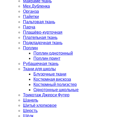
Макраме ткань
Мех Дубленка
Органза
Пайетки
Пальтовая ткань
Парча
Плащёво-курточная
Плательная ткань
Подкладочная ткань
Поплин
Поплин однотонный
Поплин принт
Рубашечная ткань
Ткани для школы
Блузочные ткани
Костюмная вискоза
Костюмный полиэстер
Однотонные школьные
Трикотаж Джерси Футер
Шанель
Шитьё хлопковое
Шерсть
Шёлк