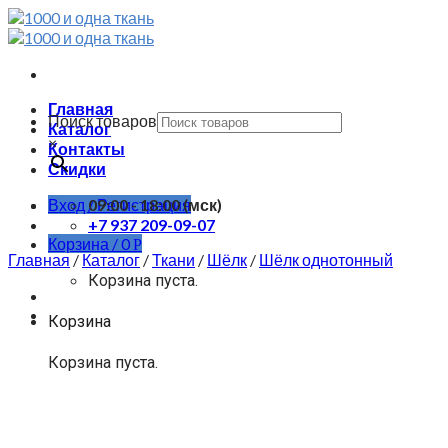
Skip
to
content
Главная
Поиск товаров
Каталог
×
Контакты
Скидки
Вход / Регистрация
09:00 - 18:00 (мск)
+7 937 209-09-07
Корзина /
0
Р
Главная
/
Каталог
/
Ткани
/
Шёлк
/
Шёлк однотонный
Корзина пуста.
Корзина
Корзина пуста.