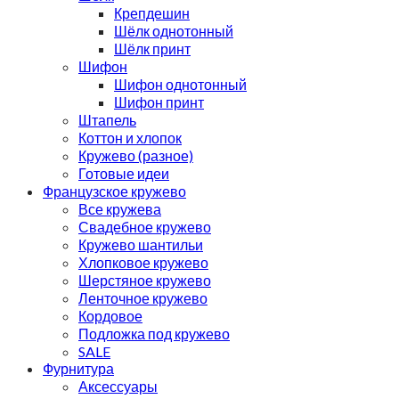
Крепдешин
Шёлк однотонный
Шёлк принт
Шифон
Шифон однотонный
Шифон принт
Штапель
Коттон и хлопок
Кружево (разное)
Готовые идеи
Французское кружево
Все кружева
Свадебное кружево
Кружево шантильи
Хлопковое кружево
Шерстяное кружево
Ленточное кружево
Кордовое
Подложка под кружево
SALE
Фурнитура
Аксессуары