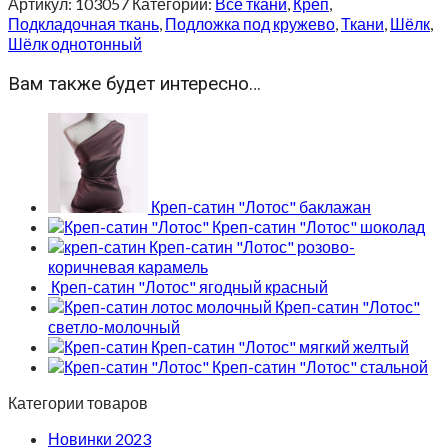
Артикул:
103057
Категории:
Все ткани
,
Креп
,
Подкладочная ткань
,
Подложка под кружево
,
Ткани
,
Шёлк
,
Шёлк однотонный
Вам также будет интересно…
Креп-сатин "Лотос" баклажан
Креп-сатин "Лотос" шоколад
Креп-сатин "Лотос" розово-
коричневая карамель
Креп-сатин "Лотос" ягодный красный
Креп-сатин "Лотос"
светло-молочный
Креп-сатин "Лотос" мягкий желтый
Креп-сатин "Лотос" стальной
Категории товаров
Новинки 2023