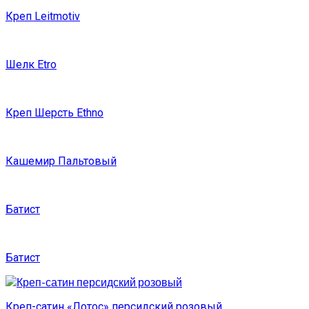
Креп Leitmotiv
Шелк Etro
Креп Шерсть Ethno
Кашемир Пальтовый
Батист
Батист
Креп-сатин «Лотос» персидский розовый