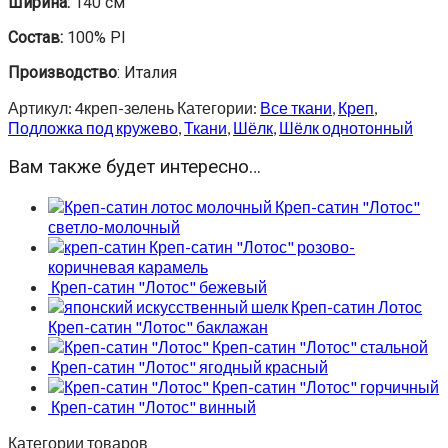
Ширина:
140 см
Состав:
100% Pl
Производство
: Италия
Артикул:
4креп-зелень
Категории:
Все ткани
,
Креп
,
Подложка под кружево
,
Ткани
,
Шёлк
,
Шёлк однотонный
Вам также будет интересно…
Креп-сатин "Лотос"
светло-молочный
Креп-сатин "Лотос" розово-
коричневая карамель
Креп-сатин "Лотос" бежевый
Креп-сатин "Лотос" баклажан
Креп-сатин "Лотос" стальной
Креп-сатин "Лотос" ягодный красный
Креп-сатин "Лотос" горчичный
Креп-сатин "Лотос" винный
Категории товаров