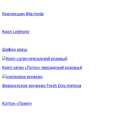
Крепдешин Alta moda
Креп Leitmotiv
Шифон креш
Креп-сатин «Лотос» персидский розовый
Французское кружево Fresh Ecru-mimosa
Коттон «Принт»