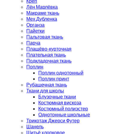
Креп
Лён Марлёвка
Макраме ткань
Мех Дубленка
Органза
Пайетки
Пальтовая ткань
Парча
Плащёво-курточная
Плательная ткань
Подкладочная ткань
Поплин
Поплин однотонный
Поплин принт
Рубашечная ткань
Ткани для школы
Блузочные ткани
Костюмная вискоза
Костюмный полиэстер
Однотонные школьные
Трикотаж Джерси Футер
Шанель
Шитьё хлопковое