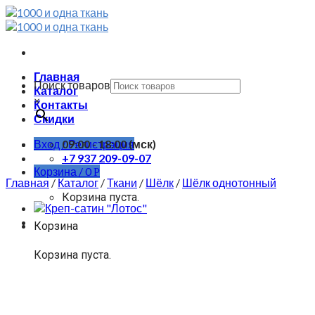
Skip
to
content
Главная
Поиск товаров
Каталог
×
Контакты
Скидки
Вход / Регистрация
09:00 - 18:00 (мск)
+7 937 209-09-07
Корзина /
0
Р
Главная
/
Каталог
/
Ткани
/
Шёлк
/
Шёлк однотонный
Корзина пуста.
Корзина
Корзина пуста.