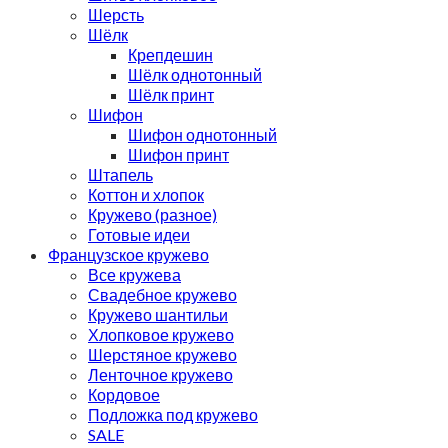
Шерсть
Шёлк
Крепдешин
Шёлк однотонный
Шёлк принт
Шифон
Шифон однотонный
Шифон принт
Штапель
Коттон и хлопок
Кружево (разное)
Готовые идеи
Французское кружево
Все кружева
Свадебное кружево
Кружево шантильи
Хлопковое кружево
Шерстяное кружево
Ленточное кружево
Кордовое
Подложка под кружево
SALE