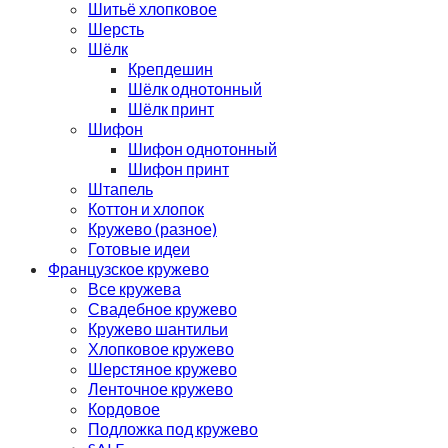
Шитьё хлопковое
Шерсть
Шёлк
Крепдешин
Шёлк однотонный
Шёлк принт
Шифон
Шифон однотонный
Шифон принт
Штапель
Коттон и хлопок
Кружево (разное)
Готовые идеи
Французское кружево
Все кружева
Свадебное кружево
Кружево шантильи
Хлопковое кружево
Шерстяное кружево
Ленточное кружево
Кордовое
Подложка под кружево