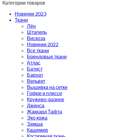
Категории товаров
Новинки 2023
Ткани
Лён
Штапель
Вискоза
Новинки 2022
Все ткани
Брендовые ткани
Атлас
Батист
Бархат
Вельвет
Вышивка на сетке
Гофре и плиссе
Кружево-разное
Джинса
Жаккард Тафта
Эко кожа
Замша
Кашемир
Костюмная ткань