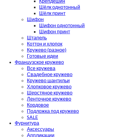
Крепдешин
Шёлк однотонный
Шёлк принт
Шифон
Шифон однотонный
Шифон принт
Штапель
Коттон и хлопок
Кружево (разное)
Готовые идеи
Французское кружево
Все кружева
Свадебное кружево
Кружево шантильи
Хлопковое кружево
Шерстяное кружево
Ленточное кружево
Кордовое
Подложка под кружево
SALE
Фурнитура
Аксессуары
Аппликации