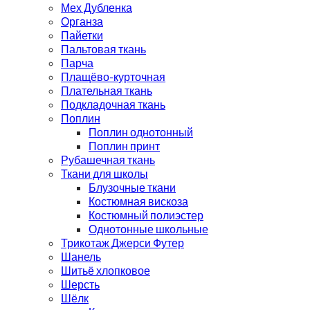
Мех Дубленка
Органза
Пайетки
Пальтовая ткань
Парча
Плащёво-курточная
Плательная ткань
Подкладочная ткань
Поплин
Поплин однотонный
Поплин принт
Рубашечная ткань
Ткани для школы
Блузочные ткани
Костюмная вискоза
Костюмный полиэстер
Однотонные школьные
Трикотаж Джерси Футер
Шанель
Шитьё хлопковое
Шерсть
Шёлк