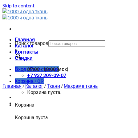
Skip to content
Главная
Поиск товаров
Каталог
×
Контакты
Скидки
Вход / Регистрация
09:00 - 18:00 (мск)
+7 937 209-09-07
Корзина /
0
Р
Главная
/
Каталог
/
Ткани
/
Макраме ткань
Корзина пуста.
Корзина
Корзина пуста.