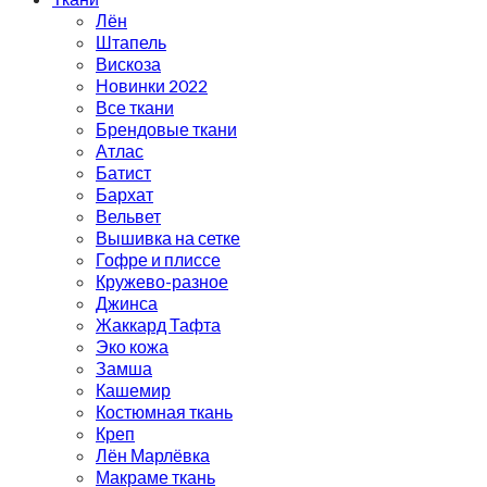
Лён
Штапель
Вискоза
Новинки 2022
Все ткани
Брендовые ткани
Атлас
Батист
Бархат
Вельвет
Вышивка на сетке
Гофре и плиссе
Кружево-разное
Джинса
Жаккард Тафта
Эко кожа
Замша
Кашемир
Костюмная ткань
Креп
Лён Марлёвка
Макраме ткань