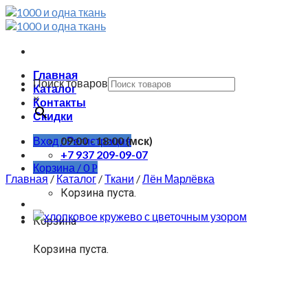
Skip
to
content
Главная
Поиск товаров
Каталог
×
Контакты
Скидки
Вход / Регистрация
09:00 - 18:00 (мск)
+7 937 209-09-07
Корзина /
0
Р
Главная
/
Каталог
/
Ткани
/
Лён Марлёвка
Корзина пуста.
Корзина
Корзина пуста.