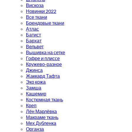
Вискоза
Новинки 2022
Все ткани
Брендовые ткани
Атлас
Батист
Бархат
Вельвет
Вышивка на сетке
Гофре и плиссе
Кружево-разное
Джинса
Жаккард Тафта
Эко кожа
Замша
Кашемир
Костюмная ткань
Креп
Лён Марлёвка
Макраме ткань
Мех Дубленка
Органза