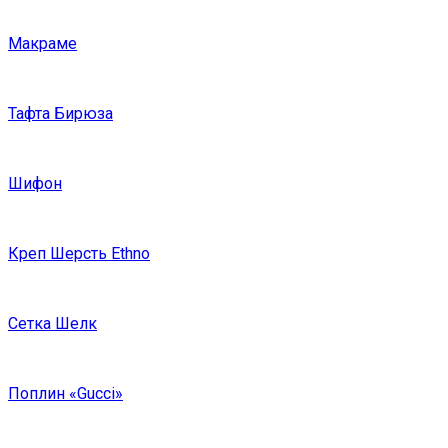
Макраме
Тафта Бирюза
Шифон
Креп Шерсть Ethno
Сетка Шелк
Поплин «Gucci»