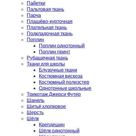
Пайетки
Пальтовая ткань
Парча
Плащёво-курточная
Плательная ткань
Подкладочная ткань
Поплин
Поплин однотонный
Поплин принт
Рубашечная ткань
Ткани для школы
Блузочные ткани
Костюмная вискоза
Костюмный полиэстер
Однотонные школьные
Трикотаж Джерси Футер
Шанель
Шитьё хлопковое
Шерсть
Шёлк
Крепдешин
Шёлк однотонный