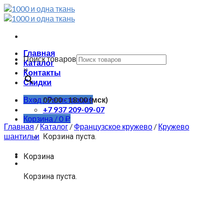
Skip
to
content
Главная
Поиск товаров
Каталог
×
Контакты
Скидки
Вход / Регистрация
09:00 - 18:00 (мск)
+7 937 209-09-07
Корзина /
0
Р
Главная
/
Каталог
/
Французское кружево
/
Кружево
шантильи
Корзина пуста.
Корзина
Корзина пуста.