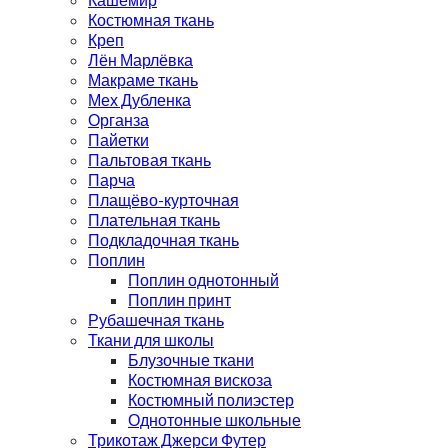
Костюмная ткань
Креп
Лён Марлёвка
Макраме ткань
Мех Дубленка
Органза
Пайетки
Пальтовая ткань
Парча
Плащёво-курточная
Плательная ткань
Подкладочная ткань
Поплин
Поплин однотонный
Поплин принт
Рубашечная ткань
Ткани для школы
Блузочные ткани
Костюмная вискоза
Костюмный полиэстер
Однотонные школьные
Трикотаж Джерси Футер