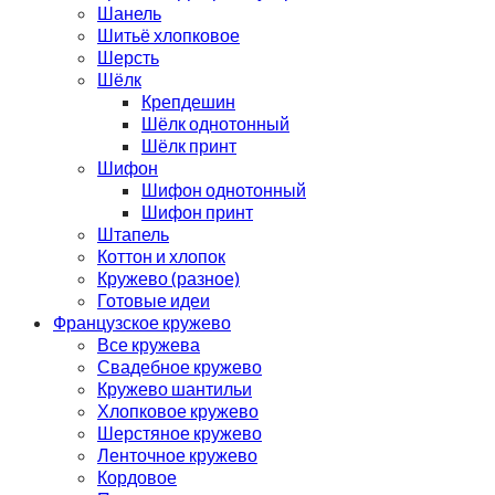
Шанель
Шитьё хлопковое
Шерсть
Шёлк
Крепдешин
Шёлк однотонный
Шёлк принт
Шифон
Шифон однотонный
Шифон принт
Штапель
Коттон и хлопок
Кружево (разное)
Готовые идеи
Французское кружево
Все кружева
Свадебное кружево
Кружево шантильи
Хлопковое кружево
Шерстяное кружево
Ленточное кружево
Кордовое