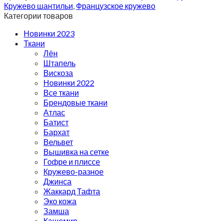
Кружево шантильи
,
Французское кружево
Категории товаров
Новинки 2023
Ткани
Лён
Штапель
Вискоза
Новинки 2022
Все ткани
Брендовые ткани
Атлас
Батист
Бархат
Вельвет
Вышивка на сетке
Гофре и плиссе
Кружево-разное
Джинса
Жаккард Тафта
Эко кожа
Замша
Кашемир