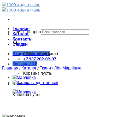
Skip
to
content
Главная
Поиск товаров
Каталог
×
Контакты
Скидки
Вход / Регистрация
09:00 - 18:00 (мск)
+7 937 209-09-07
Корзина /
0
Р
Главная
/
Каталог
/
Ткани
/
Лён Марлёвка
Корзина пуста.
Корзина
Корзина пуста.