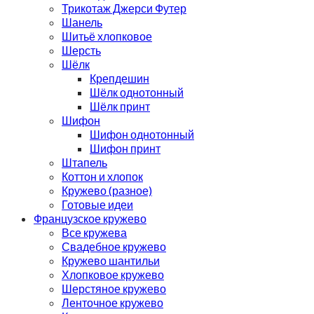
Трикотаж Джерси Футер
Шанель
Шитьё хлопковое
Шерсть
Шёлк
Крепдешин
Шёлк однотонный
Шёлк принт
Шифон
Шифон однотонный
Шифон принт
Штапель
Коттон и хлопок
Кружево (разное)
Готовые идеи
Французское кружево
Все кружева
Свадебное кружево
Кружево шантильи
Хлопковое кружево
Шерстяное кружево
Ленточное кружево