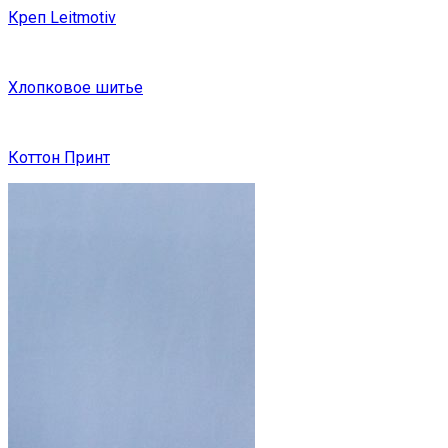
Креп Leitmotiv
Хлопковое шитье
Коттон Принт