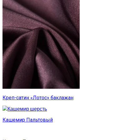
Креп-сатин «Лотос» баклажан
Кашемир Пальтовый