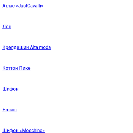
Атлас «JustCavalli»
Лён
Крепдешин Alta moda
Коттон Пике
Шифон
Батист
Шифон «Moschino»