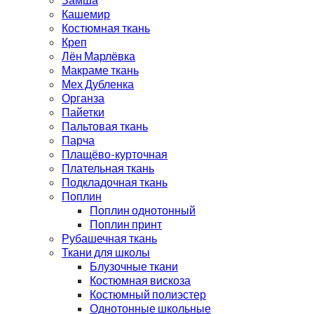
Кашемир
Костюмная ткань
Креп
Лён Марлёвка
Макраме ткань
Мех Дубленка
Органза
Пайетки
Пальтовая ткань
Парча
Плащёво-курточная
Плательная ткань
Подкладочная ткань
Поплин
Поплин однотонный
Поплин принт
Рубашечная ткань
Ткани для школы
Блузочные ткани
Костюмная вискоза
Костюмный полиэстер
Однотонные школьные