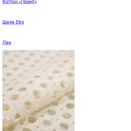
Коттон «Принт»
Шелк Etro
Лён