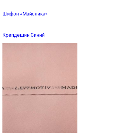
Шифон «Майолика»
Крепдешин Синий